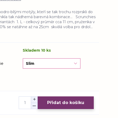
dro-bílými motýly, kteří se tak trochu rozprskli do
znikla tak nádherná barevná kombinace... Scrunchies
iantách 1. L - celkový průměr cca 11 cm, pruženka v
00% se natáhne až na 25cm skvělá volba pro drdol...
Skladem 10 ks
ie
Přidat do košíku