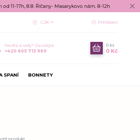
n od 11-17h, 8.8. Říčany- Masarykovo nám. 8-12h
CZK
Přihlášení
0
ks
Nevíte si rady? Zavolejte.
0 Kč
+420 605 713 969
A SPANÍ
BONNETY
tit produkt