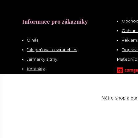
Informace pro zákazníky
Obchod
Ochrana
O nás
Reklama
Jak pečovat o scrunchies
Doprava
Jarmarky a trhy
Platební 
Kontakty
Náš e-shop a par