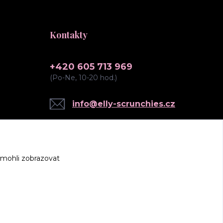
Kontakty
+420 605 713 969
(Po-Ne, 10-20 hod.)
info@elly-scrunchies.cz
 mohli zobrazovat