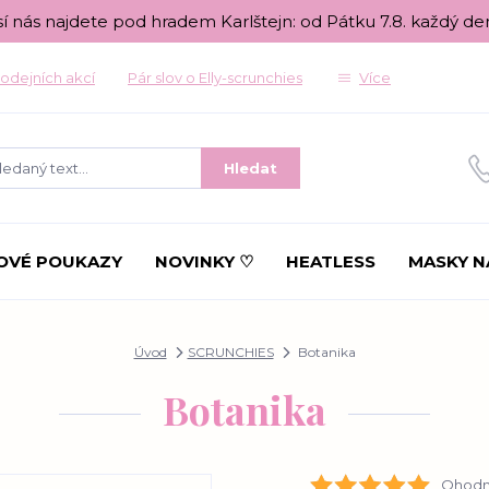
sí nás najdete pod hradem Karlštejn: od Pátku 7.8. každý de
odejních akcí
Pár slov o Elly-scrunchies
Více
Hledat
OVÉ POUKAZY
NOVINKY ♡
HEATLESS
MASKY N
Úvod
SCRUNCHIES
Botanika
Botanika
Ohodno