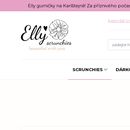
Elly gumičky na Karlštejně! Za příznivého poča
Kalendář pr
SCRUNCHIES
DÁRK