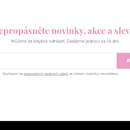
epropásněte novinky, akce a slev
Můžete se kdykoli odhlásit. Zasíláme jednou za 14 dní.
P
Souhlasím se
zpracováním osobních údajů
za účelem rozesílky newsletteru.