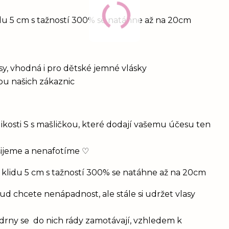
idu 5 cm s tažností 300% se natáhne až na 20cm
vlasy, vhodná i pro dětské jemné vlásky
bou našich zákaznic
ikosti S s mašličkou, které dodají vašemu účesu ten
šijeme a nenafotíme ♡
 klidu 5 cm s tažností 300% se natáhne až na 20cm
d chcete nenápadnost, ale stále si udržet vlasy
drny se do nich rády zamotávají, vzhledem k