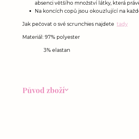
absenci většího množství látky, která prá
Na koncích copů jsou okouzlující na každém
Jak pečovat o své scrunchies najdete
tady
Materiál: 97% polyester
3% elastan
Původ zboží