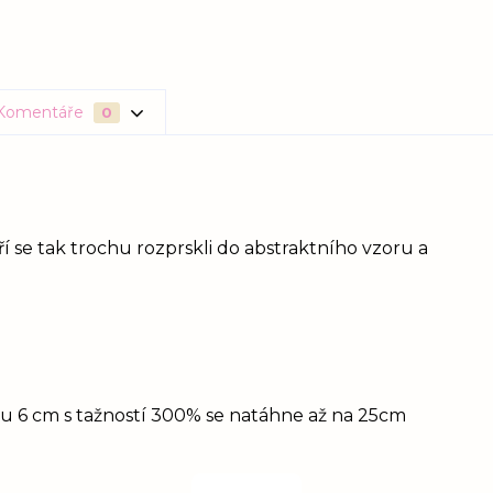
Komentáře
0
í se tak trochu rozprskli do abstraktního vzoru a
idu 6 cm s tažností 300% se natáhne až na 25cm