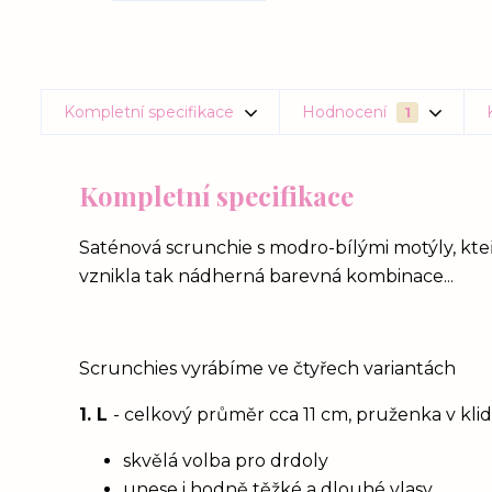
Kompletní specifikace
Hodnocení
1
Kompletní specifikace
Saténová scrunchie s modro-bílými motýly, kteř
vznikla tak nádherná barevná kombinace...
Scrunchies vyrábíme ve čtyřech variantách
1. L
- celkový průměr cca 11 cm, pruženka v kl
skvělá volba pro drdoly
unese i hodně těžké a dlouhé vlasy