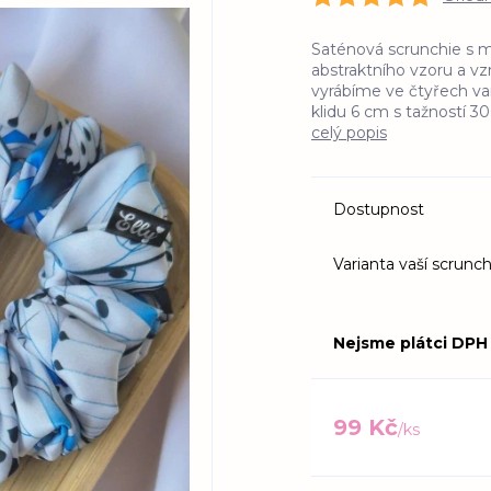
Saténová scrunchie s mo
abstraktního vzoru a v
vyrábíme ve čtyřech var
klidu 6 cm s tažností 3
celý popis
Dostupnost
Varianta vaší scrunch
Nejsme plátci DPH
99 Kč
/
ks