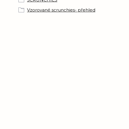
Vzorované scrunchies- přehled