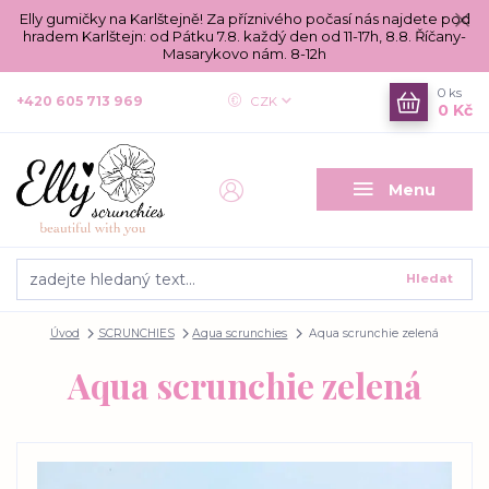
Elly gumičky na Karlštejně! Za příznivého počasí nás najdete pod
hradem Karlštejn: od Pátku 7.8. každý den od 11-17h, 8.8. Říčany-
Masarykovo nám. 8-12h
0
ks
+420 605 713 969
CZK
0 Kč
Menu
Hledat
Úvod
SCRUNCHIES
Aqua scrunchies
Aqua scrunchie zelená
Aqua scrunchie zelená