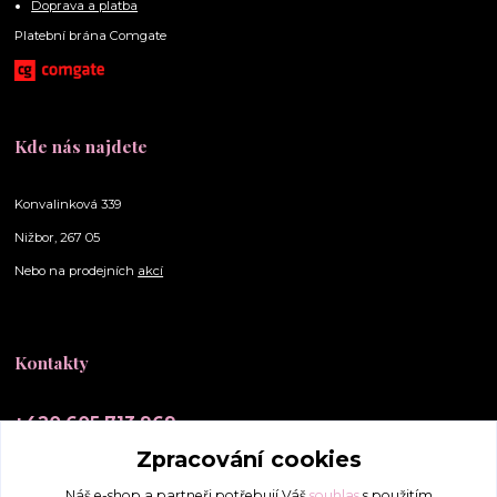
Doprava a platba
Platební brána Comgate
Kde nás najdete
Konvalinková 339
Nižbor, 267 05
Nebo na prodejních
akcí
Kontakty
+420 605 713 969
(Po-Ne, 10-20 hod.)
Zpracování cookies
info@elly-scrunchies.cz
Náš e-shop a partneři potřebují Váš
souhlas
s použitím