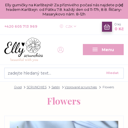
Elly gumičky na Karlštejně! Za příznivého počasí nás najdete pod
hradem Karlštejn: od Pátku 7.8. každý den od 11-17h, 8.8. Říčany-
Masarykovo nám. 8-12h
0
ks
+420 605 713 969
CZK
0 Kč
Menu
Hledat
Úvod
SCRUNCHIES
Satén
Vzorované scrunchies
Flowers
Flowers