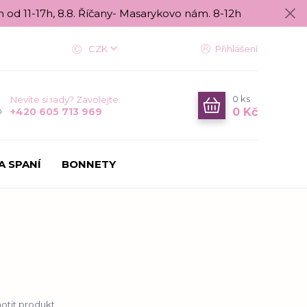
n od 11-17h, 8.8. Říčany- Masarykovo nám. 8-12h
CZK
Přihlášení
0
ks
Nevíte si rady? Zavolejte.
0 Kč
+420 605 713 969
A SPANÍ
BONNETY
tit produkt