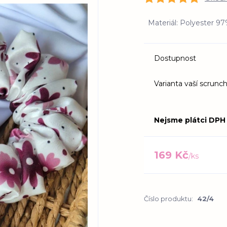
Materiál: Polyester 9
Dostupnost
Varianta vaší scrunch
Nejsme plátci DPH
169 Kč
/
ks
Číslo produktu:
42/4