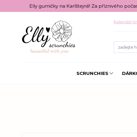
Elly gumičky na Karlštejně! Za příznivého poča
Kalendář pr
SCRUNCHIES
DÁRK