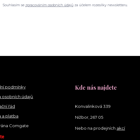
Souhlasím se
zpracováním osobních údajů
za účelem rozesílky newsletteru.
Kde nás najdete
ní podmínky
 osobních údajů
ční řád
Konvalinková 339
 a platba
Nižbor, 267 05
brána Comgate
Nebo na prodejních
akcí