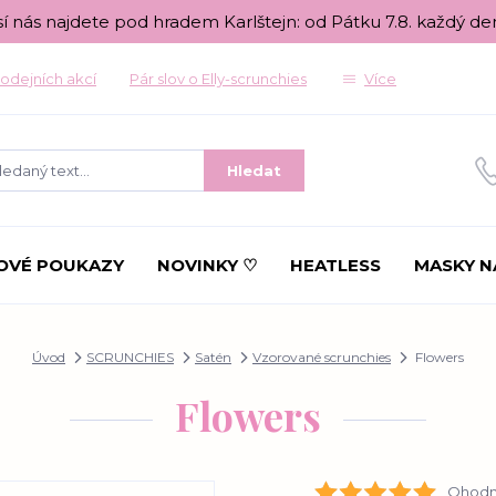
sí nás najdete pod hradem Karlštejn: od Pátku 7.8. každý de
odejních akcí
Pár slov o Elly-scrunchies
Více
Hledat
OVÉ POUKAZY
NOVINKY ♡
HEATLESS
MASKY N
Úvod
SCRUNCHIES
Satén
Vzorované scrunchies
Flowers
Flowers
Ohodno