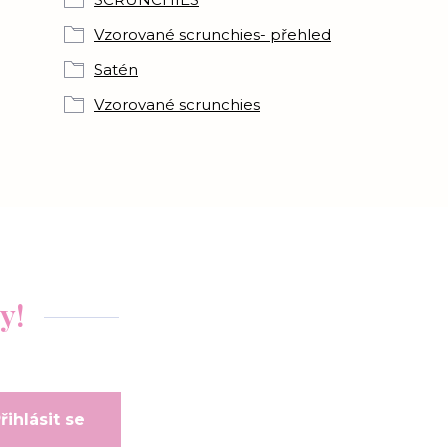
Vzorované scrunchies- přehled
Satén
Vzorované scrunchies
y!
řihlásit se