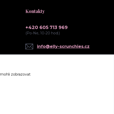
Kontakty
+420 605 713 969
(Po-Ne, 10-20 hod.)
info@elly-scrunchies.cz
 mohli zobrazovat