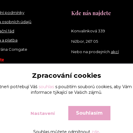
Kde nás najdete
ní podmínky
 osobních údajů
ční řád
Konvalinková 339
 a platba
Nižbor, 267 05
brána Comgate
Nebo na prodejních
akcí
Zpracování cookies
tneři potřebují Váš
souhlas
s použitím souborů cookies, aby Vám
informace týkající se Vašich zájmů.
Souhlasím
Nastavení
Vytvořeno na
Eshop-rychle.cz
Souhlas můžete odmítnout
zde
.