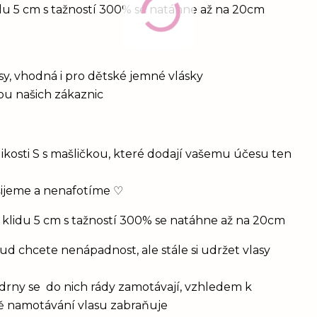
idu 5 cm s tažností 300% se natáhne až na 20cm
vlasy, vhodná i pro dětské jemné vlásky
bou našich zákaznic
ikosti S s mašličkou, které dodají vašemu účesu ten
šijeme a nenafotíme ♡
 klidu 5 cm s tažností 300% se natáhne až na 20cm
d chcete nenápadnost, ale stále si udržet vlasy
drny se do nich rády zamotávají, vzhledem k
vě namotávání vlasu zabraňuje