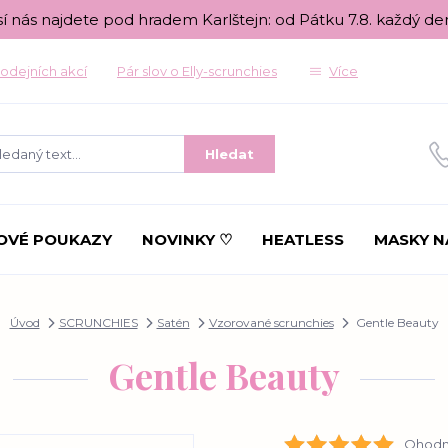
sí nás najdete pod hradem Karlštejn: od Pátku 7.8. každý de
odejních akcí
Pár slov o Elly-scrunchies
Více
Hledat
OVÉ POUKAZY
NOVINKY ♡
HEATLESS
MASKY N
Úvod
SCRUNCHIES
Satén
Vzorované scrunchies
Gentle Beauty
Gentle Beauty
Ohodno