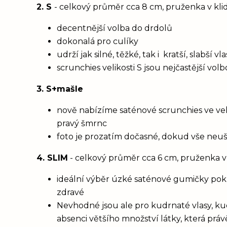
2. S
- celkový průměr cca 8 cm, pruženka v kl
decentnější volba do drdolů
dokonalá pro culíky
udrží jak silné, těžké, tak i kratší, slabší 
scrunchies velikosti S jsou nejčastější vol
3. S+mašle
nově nabízíme saténové scrunchies ve vel
pravý šmrnc
foto je prozatím dočasné, dokud vše neu
4. SLIM
- celkový průměr cca 6 cm, pruženka v
ideální výběr úzké saténové gumičky poku
zdravé
Nevhodné jsou ale pro kudrnaté vlasy, ku
absenci většího množství látky, která prá