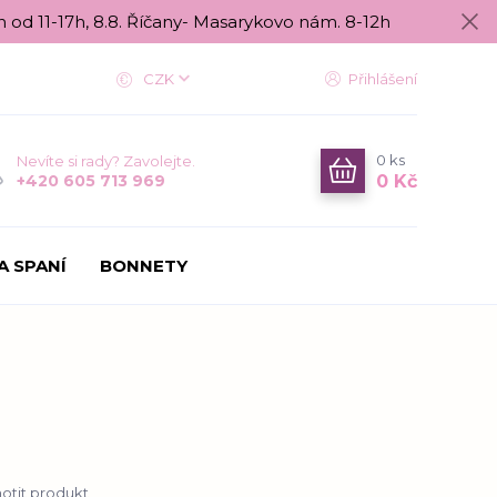
n od 11-17h, 8.8. Říčany- Masarykovo nám. 8-12h
CZK
Přihlášení
0
ks
Nevíte si rady? Zavolejte.
0 Kč
+420 605 713 969
A SPANÍ
BONNETY
tit produkt