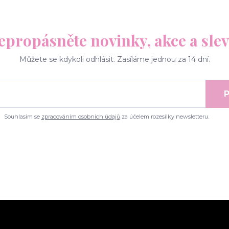
epropásněte novinky, akce a slev
Můžete se kdykoli odhlásit. Zasíláme jednou za 14 dní.
P
Souhlasím se
zpracováním osobních údajů
za účelem rozesílky newsletteru.