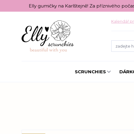
Elly gumičky na Karlštejně! Za příznivého poča
Kalendář pr
SCRUNCHIES
DÁRK