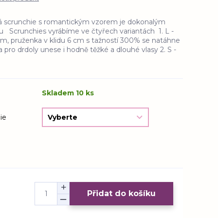
vá scrunchie s romantickým vzorem je dokonalým
Scrunchies vyrábíme ve čtyřech variantách 1. L -
cm, pruženka v klidu 6 cm s tažností 300% se natáhne
 pro drdoly unese i hodně těžké a dlouhé vlasy 2. S -
Skladem 10 ks
ie
Přidat do košíku