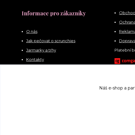
Informace pro zákazníky
Obchod
Ochrana
O nás
Reklama
Jak pečovat o scrunchies
Doprava
Jarmarky a trhy
Platební 
Kontakty
Náš e-shop a par