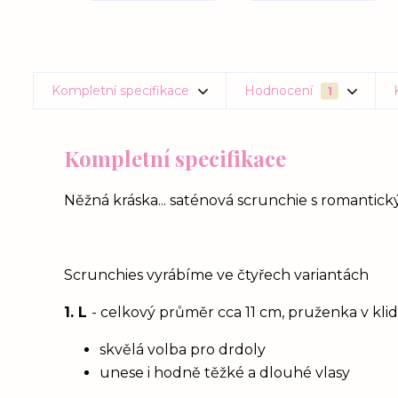
Kompletní specifikace
Hodnocení
1
Kompletní specifikace
Něžná kráska... saténová scrunchie s romant
Scrunchies vyrábíme ve čtyřech variantách
1. L
- celkový průměr cca 11 cm, pruženka v kl
skvělá volba pro drdoly
unese i hodně těžké a dlouhé vlasy