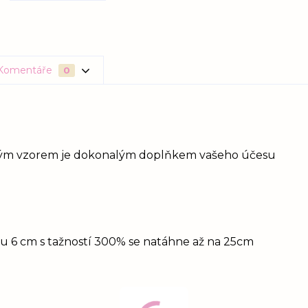
Komentáře
0
ickým vzorem je dokonalým doplňkem vašeho účesu
idu 6 cm s tažností 300% se natáhne až na 25cm