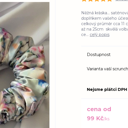
Něžná kráska... saténo
doplňkem vašeho účesu 
celkový průměr cca 11 
až na 25cm skvělá volba
ce...
celý popis
Dostupnost
Varianta vaší scrunch
Nejsme plátci DPH
cena od
99 Kč
/
ks