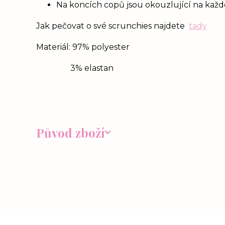
Na koncích copů jsou okouzlující na každém
Jak pečovat o své scrunchies najdete
tady
Materiál: 97% polyester
3% elastan
Původ zboží