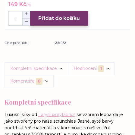
149 Kč
/
ks
Přidat do košíku
Číslo produktu:
28-1/2
Kompletní specifikace
Hodnocení
1
Komentáře
0
Kompletní specifikace
Luxusní silky od
Larysluxuryfabrics
se vzorem leoparda je
jako stvořený pro naše scrunchies. Jasné, syté barvy
podtrhují řeč materiálu a v kombinaci s naší vnitřní
pruženkou s 300% tažností je gumička dokonalou volbou