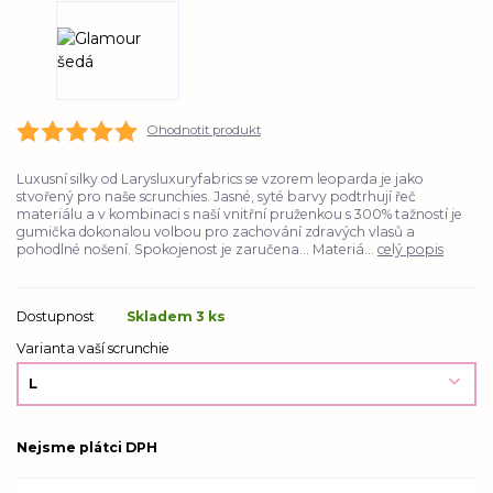
Ohodnotit produkt
Luxusní silky od Larysluxuryfabrics se vzorem leoparda je jako
stvořený pro naše scrunchies. Jasné, syté barvy podtrhují řeč
materiálu a v kombinaci s naší vnitřní pruženkou s 300% tažností je
gumička dokonalou volbou pro zachování zdravých vlasů a
pohodlné nošení. Spokojenost je zaručena... Materiá...
celý popis
Dostupnost
Skladem 3 ks
Varianta vaší scrunchie
Nejsme plátci DPH