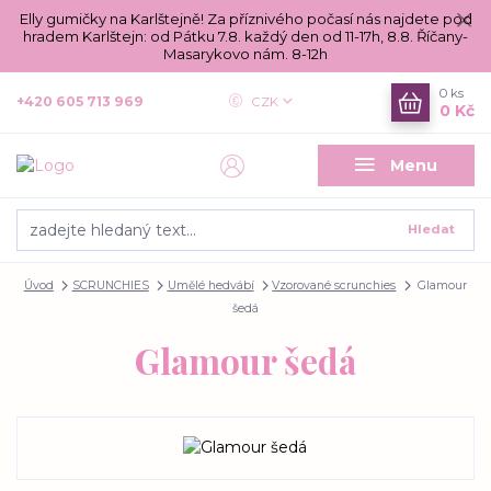
Elly gumičky na Karlštejně! Za příznivého počasí nás najdete pod
hradem Karlštejn: od Pátku 7.8. každý den od 11-17h, 8.8. Říčany-
Masarykovo nám. 8-12h
0
ks
+420 605 713 969
CZK
0 Kč
Menu
Hledat
Úvod
SCRUNCHIES
Umělé hedvábí
Vzorované scrunchies
Glamour
šedá
Glamour šedá