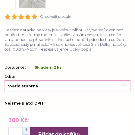
Ohodnotit produkt
Heatless natáčka na vlasy je skvělou volbou k vytvoření loken bez
použití tepla šetrný materiál k vašim vlasům nevysušuje a neláme
vlasy pohodlná při spánku jednoduché použití jednoduchá údržba
Součástí sady je natáčka + 2 scrunchies velikosti Slim Délka natáčky
cca 100cm +/- 5cm Heatless ušijeme ...
celý popis
Dostupnost
Skladem 2 ks
Odstín
Nejsme plátci DPH
380 Kč
/
ks
Přidat do košíku