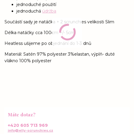
jednoduché použití
jednoduchá
údržba
Součástí sady je natáčka + 2 scrunchies velikosti Slim
Délka natáčky cca 100cm +/- 5cm
Heatless ušijeme po objednání do 1-3 dnů
Materiál: Satén 97% polyester 3%elastan, výplň- duté
vlákno 100% polyester
Máte dotaz?
+420 605 713 969
info@elly-scrunchies.cz