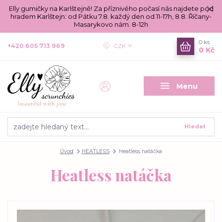
Elly gumičky na Karlštejně! Za příznivého počasí nás najdete pod
hradem Karlštejn: od Pátku 7.8. každý den od 11-17h, 8.8. Říčany-
Masarykovo nám. 8-12h
0
ks
+420 605 713 969
CZK
0 Kč
Menu
Hledat
Úvod
HEATLESS
Heatless natáčka
Heatless natáčka