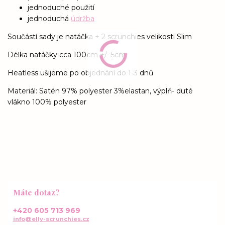
jednoduché použití
jednoduchá
údržba
Součástí sady je natáčka + 2 scrunchies velikosti Slim
Délka natáčky cca 100cm +/- 5cm
Heatless ušijeme po objednání do 1-3 dnů
Materiál: Satén 97% polyester 3%elastan, výplň- duté
vlákno 100% polyester
Máte dotaz?
+420 605 713 969
info@elly-scrunchies.cz