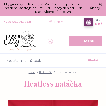
Elly gumičky na Karlštejně! Za příznivého počasí nás najdete pod
hradem Karlštejn: od Pátku 7.8. každý den od 11-17h, 8.8. Říčany-
Masarykovo nám. 8-12h
0
ks
+420 605 713 969
CZK
0 Kč
Menu
Hledat
Úvod
HEATLESS
Heatless natáčka
Heatless natáčka