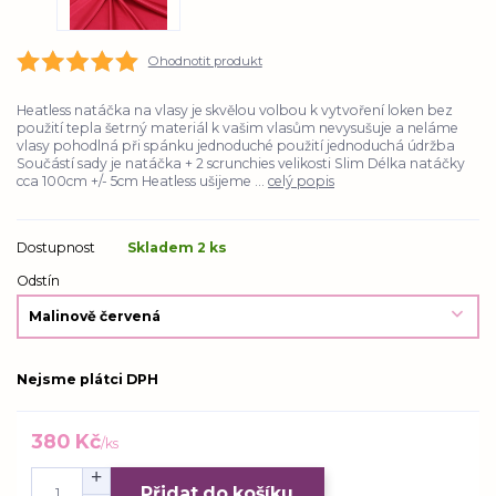
Ohodnotit produkt
Heatless natáčka na vlasy je skvělou volbou k vytvoření loken bez
použití tepla šetrný materiál k vašim vlasům nevysušuje a neláme
vlasy pohodlná při spánku jednoduché použití jednoduchá údržba
Součástí sady je natáčka + 2 scrunchies velikosti Slim Délka natáčky
cca 100cm +/- 5cm Heatless ušijeme ...
celý popis
Dostupnost
Skladem 2 ks
Odstín
Nejsme plátci DPH
380 Kč
/
ks
Přidat do košíku