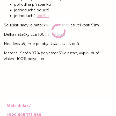
pohodlná při spánku
jednoduché použití
jednoduchá
údržba
Součástí sady je natáčka + 2 scrunchies velikosti Slim
Délka natáčky cca 100cm +/- 5cm
Heatless ušijeme po objednání do 1-3 dnů
Materiál: Satén 97% polyester 3%elastan, výplň- duté
vlákno 100% polyester
Máte dotaz?
+420 605 713 969