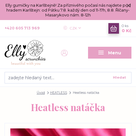
Elly gumičky na Karlštejně! Za příznivého počasí nás najdete pod
hradem Karlštejn: od Pátku 7.8. každý den od 11-17h, 8.8. Říčany-
Masarykovo nám. 8-12h
0
ks
+420 605 713 969
CZK
0 Kč
Menu
Hledat
Úvod
HEATLESS
Heatless natáčka
Heatless natáčka