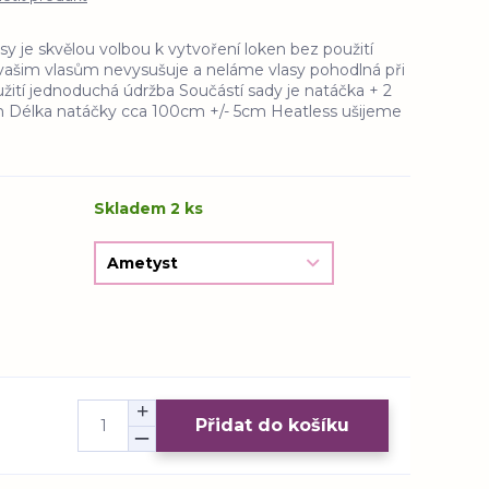
sy je skvělou volbou k vytvoření loken bez použití
k vašim vlasům nevysušuje a neláme vlasy pohodlná při
ití jednoduchá údržba Součástí sady je natáčka + 2
lim Délka natáčky cca 100cm +/- 5cm Heatless ušijeme
Skladem 2 ks
Přidat do košíku