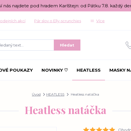
sí nás najdete pod hradem Karlštejn: od Pátku 7.8. každý de
odejních akcí
Pár slov o Elly-scrunchies
Více
Hledat
OVÉ POUKAZY
NOVINKY ♡
HEATLESS
MASKY N
Úvod
HEATLESS
Heatless natáčka
Heatless natáčka
Ohodno