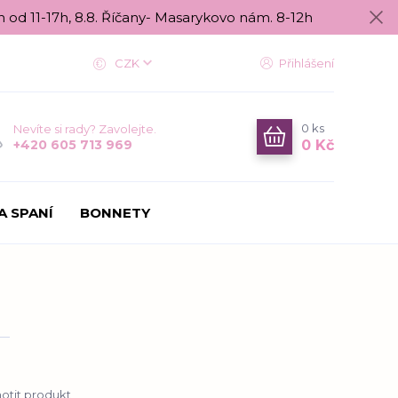
n od 11-17h, 8.8. Říčany- Masarykovo nám. 8-12h
CZK
Přihlášení
0
ks
Nevíte si rady? Zavolejte.
0 Kč
+420 605 713 969
A SPANÍ
BONNETY
tit produkt