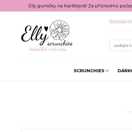
Elly gumičky na Karlštejně! Za příznivého poča
Kalendář pr
SCRUNCHIES
DÁRK