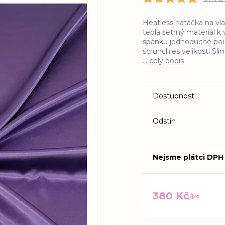
Heatless natáčka na vla
tepla šetrný materiál 
spánku jednoduché použ
scrunchies velikosti S
...
celý popis
Dostupnost
Odstín
Nejsme plátci DPH
380 Kč
/
ks