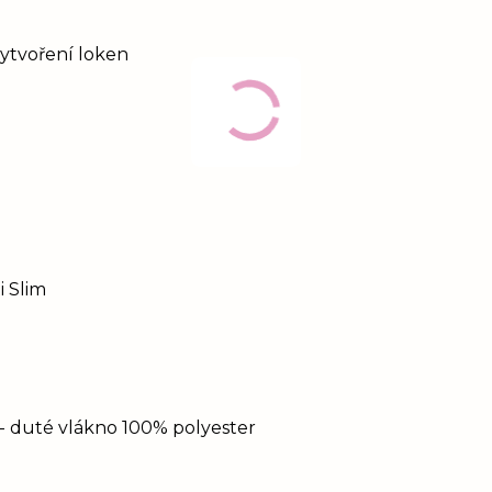
vytvoření loken
i Slim
ň- duté vlákno 100% polyester