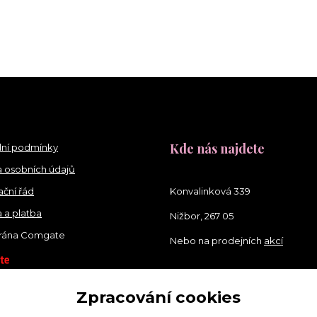
Kde nás najdete
ní podmínky
 osobních údajů
ční řád
Konvalinková 339
 a platba
Nižbor, 267 05
brána Comgate
Nebo na prodejních
akcí
Zpracování cookies