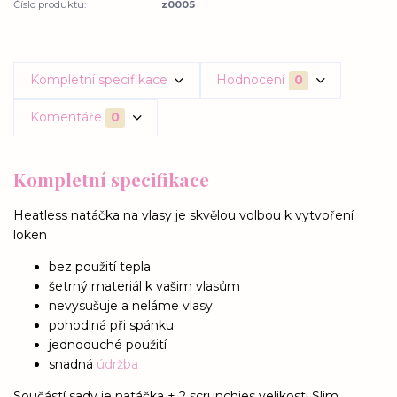
Číslo produktu:
z0005
Kompletní specifikace
Hodnocení
0
Komentáře
0
Kompletní specifikace
Heatless natáčka na vlasy je skvělou volbou k vytvoření
loken
bez použití tepla
šetrný materiál k vašim vlasům
nevysušuje a neláme vlasy
pohodlná při spánku
jednoduché použití
snadná
údržba
Součástí sady je natáčka + 2 scrunchies velikosti Slim