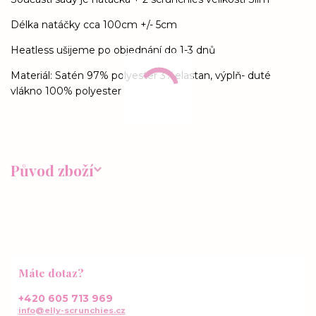
Délka natáčky cca 100cm +/- 5cm
Heatless ušijeme po objednání do 1-3 dnů
Materiál: Satén 97% polyester 3%elastan, výplň- duté
vlákno 100% polyester
Původ zboží
Máte dotaz?
+420 605 713 969
info@elly-scrunchies.cz