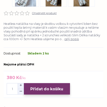
Ohodnotit produkt
Heatless natáčka na vlasy je skvělou volbou k vytvoření loken bez
použití tepla šetrný materiál k vašim vlasům nevysušuje a neláme
vlasy pohodlná při spánku jednoduché použití snadná údržba
Součástí sady je natáčka + 2 scrunchies velikosti Slim Délka natáčky
cca 100cm +/- 5cm Heatless ušijeme po o...
celý popis
Dostupnost
Skladem 2 ks
Nejsme plátci DPH
380 Kč
/
ks
Přidat do košíku