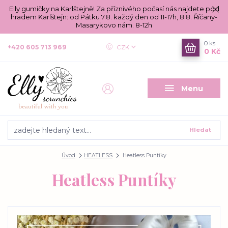
Elly gumičky na Karlštejně! Za příznivého počasí nás najdete pod
hradem Karlštejn: od Pátku 7.8. každý den od 11-17h, 8.8. Říčany-
Masarykovo nám. 8-12h
0
ks
+420 605 713 969
CZK
0 Kč
Menu
Hledat
Úvod
HEATLESS
Heatless Puntíky
Heatless Puntíky