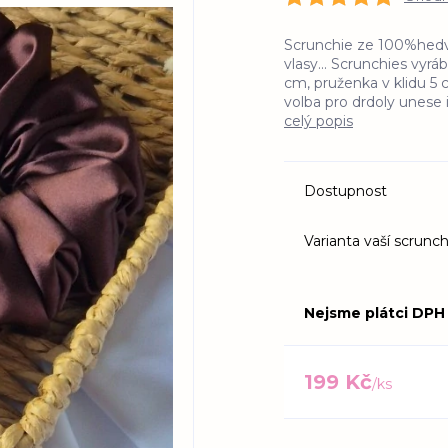
Scrunchie ze 100%hedvá
vlasy... Scrunchies vyr
cm, pruženka v klidu 5
volba pro drdoly unese i
celý popis
Dostupnost
Varianta vaší scrunch
Nejsme plátci DPH
199 Kč
/
ks