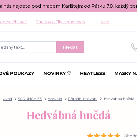
sí nás najdete pod hradem Karlštejn: od Pátku 7.8. každý de
odejních akcí
Pár slov o Elly-scrunchies
Více
Hledat
OVÉ POUKAZY
NOVINKY ♡
HEATLESS
MASKY N
Úvod
SCRUNCHIES
Hedvábí
Přírodní hedvábí
Hedvábná hnědá
Hedvábná hnědá
Ohodno