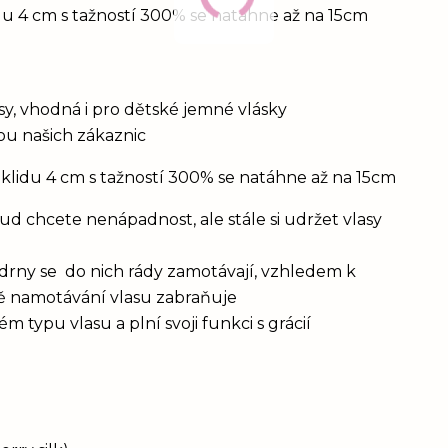
du 4 cm s tažností 300% se natáhne až na 15cm
vlasy, vhodná i pro dětské jemné vlásky
bou našich zákaznic
 klidu 4 cm s tažností 300% se natáhne až na 15cm
d chcete nenápadnost, ale stále si udržet vlasy
drny se do nich rády zamotávají, vzhledem k
vě namotávání vlasu zabraňuje
 typu vlasu a plní svoji funkci s grácií