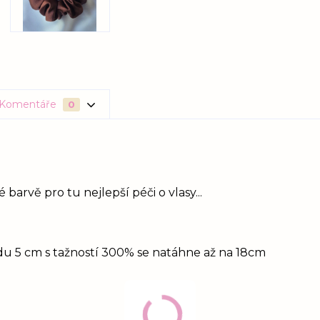
Komentáře
0
rvě pro tu nejlepší péči o vlasy...
idu 5 cm s tažností 300% se natáhne až na 18cm