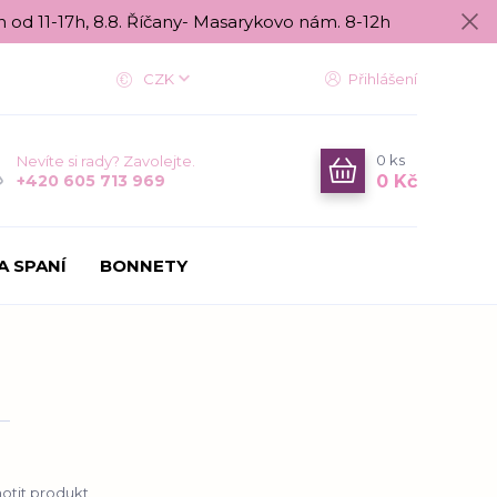
n od 11-17h, 8.8. Říčany- Masarykovo nám. 8-12h
CZK
Přihlášení
0
ks
Nevíte si rady? Zavolejte.
0 Kč
+420 605 713 969
A SPANÍ
BONNETY
tit produkt