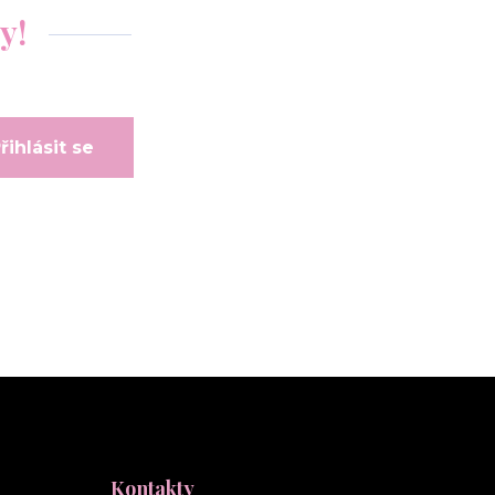
y!
řihlásit se
Kontakty