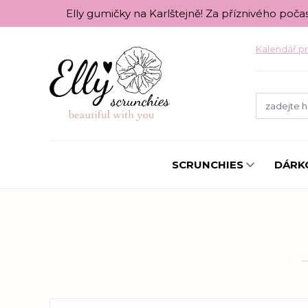
Elly gumičky na Karlštejně! Za příznivého poča
Kalendář pr
SCRUNCHIES
DÁRK