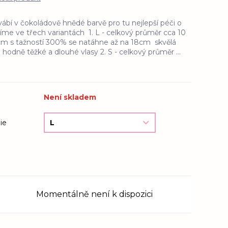
bí v čokoládově hnědé barvě pro tu nejlepší péči o
ábíme ve třech variantách 1. L - celkový průměr cca 10
 cm s tažností 300% se natáhne až na 18cm skvělá
 hodně těžké a dlouhé vlasy 2. S - celkový průměr ...
Není skladem
ie
Momentálně není k dispozici