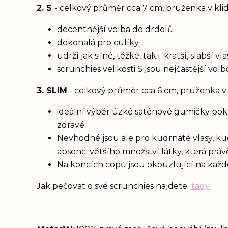
2. S
- celkový průměr cca 7 cm, pruženka v kli
decentnější volba do drdolů
dokonalá pro culíky
udrží jak silné, těžké, tak i kratší, slabší 
scrunchies velikosti S jsou nejčastější vol
3. SLIM
- celkový průměr cca 6 cm, pruženka v
ideální výběr úzké saténové gumičky poku
zdravé
Nevhodné jsou ale pro kudrnaté vlasy, ku
absenci většího množství látky, která prá
Na koncích copů jsou okouzlující na každém
Jak pečovat o své scrunchies najdete
tady