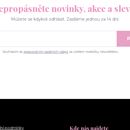
epropásněte novinky, akce a slev
Můžete se kdykoli odhlásit. Zasíláme jednou za 14 dní.
P
Souhlasím se
zpracováním osobních údajů
za účelem rozesílky newsletteru.
Kde nás najdete
ní podmínky