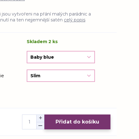
i jsou vytvořeni na přání malých parádnic a
nutí na ten nejjemnější satén
celý popis
Skladem 2 ks
ie
Přidat do košíku