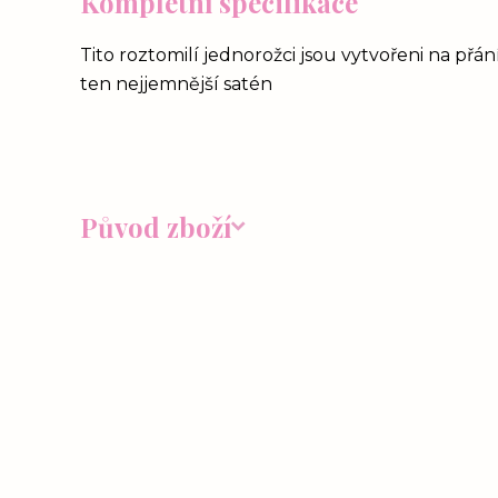
Kompletní specifikace
Tito roztomilí jednorožci jsou vytvořeni na přá
ten nejjemnější satén
Původ zboží