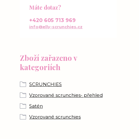
Máte dotaz?
+420 605 713 969
info@elly-scrunchies.cz
Zboží zařazeno v
kategoriích
SCRUNCHIES
Vzorované scrunchies- přehled
Satén
Vzorované scrunchies