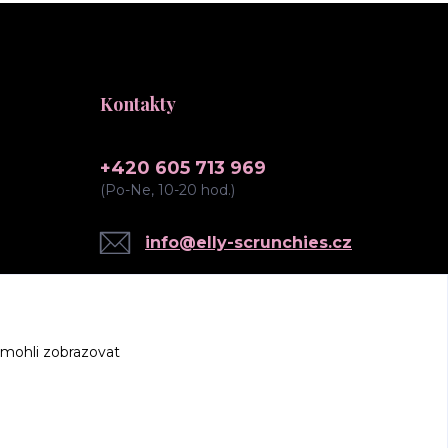
Kontakty
+420 605 713 969
(Po-Ne, 10-20 hod.)
info@elly-scrunchies.cz
 mohli zobrazovat