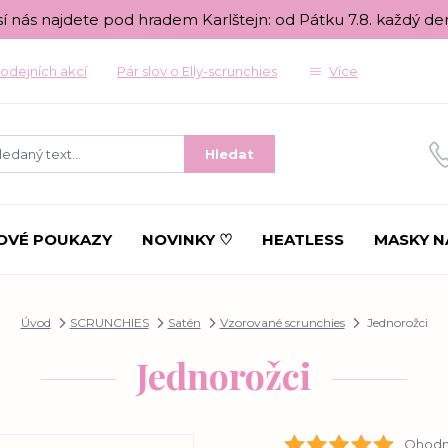
sí nás najdete pod hradem Karlštejn: od Pátku 7.8. každý de
odejních akcí
Pár slov o Elly-scrunchies
Více
Hledat
OVÉ POUKAZY
NOVINKY ♡
HEATLESS
MASKY N
Úvod
SCRUNCHIES
Satén
Vzorované scrunchies
Jednorožci
Jednorožci
Ohodno