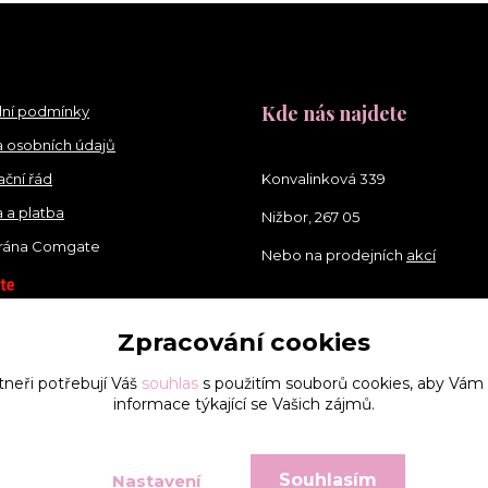
Kde nás najdete
ní podmínky
 osobních údajů
ční řád
Konvalinková 339
 a platba
Nižbor, 267 05
brána Comgate
Nebo na prodejních
akcí
Zpracování cookies
tneři potřebují Váš
souhlas
s použitím souborů cookies, aby Vám
informace týkající se Vašich zájmů.
Souhlasím
Nastavení