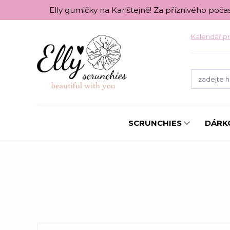
Elly gumičky na Karlštejně! Za příznivého poča
Kalendář pr
SCRUNCHIES
DÁRK