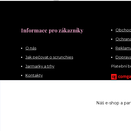
Informace pro zákazníky
Obchod
Ochrana
O nás
Reklama
Jak pečovat o scrunchies
Doprava
Jarmarky a trhy
Platební 
Kontakty
Náš e-shop a par