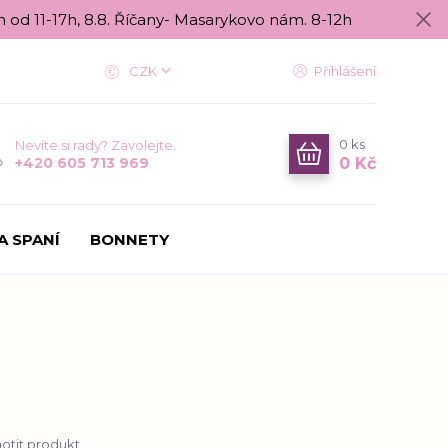
n od 11-17h, 8.8. Říčany- Masarykovo nám. 8-12h
CZK
Přihlášení
0
ks
Nevíte si rady? Zavolejte.
0 Kč
+420 605 713 969
A SPANÍ
BONNETY
tit produkt