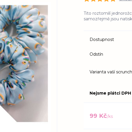
Tito roztomilí jednorožc
samozřejmě jsou natisk
Dostupnost
Odstín
Varianta vaší scrunch
Nejsme plátci DPH
99 Kč
/
ks