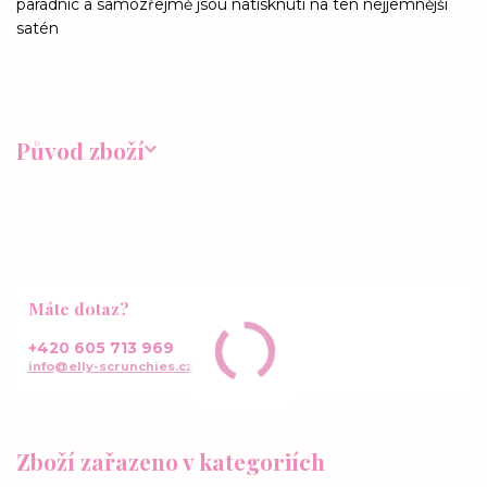
parádnic a samozřejmě jsou natisknutí na ten nejjemnější
satén
Původ zboží
Máte dotaz?
+420 605 713 969
info@elly-scrunchies.cz
Zboží zařazeno v kategoriích