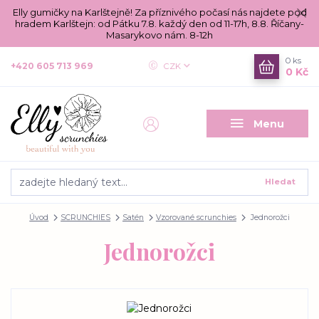
Elly gumičky na Karlštejně! Za příznivého počasí nás najdete pod
hradem Karlštejn: od Pátku 7.8. každý den od 11-17h, 8.8. Říčany-
Masarykovo nám. 8-12h
0
ks
+420 605 713 969
CZK
0 Kč
Menu
Hledat
Úvod
SCRUNCHIES
Satén
Vzorované scrunchies
Jednorožci
Jednorožci