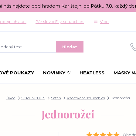
sí nás najdete pod hradem Karlštejn: od Pátku 7.8. každý de
odejních akcí
Pár slov o Elly-scrunchies
Více
Hledat
OVÉ POUKAZY
NOVINKY ♡
HEATLESS
MASKY N
Úvod
SCRUNCHIES
Satén
Vzorované scrunchies
Jednorožci
Jednorožci
Ohodno