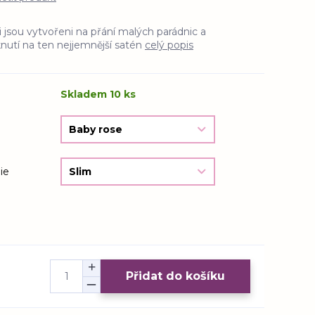
i jsou vytvořeni na přání malých parádnic a
nutí na ten nejjemnější satén
celý popis
Skladem 10 ks
ie
Přidat do košíku