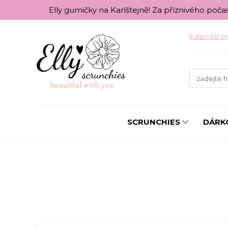
Elly gumičky na Karlštejně! Za příznivého poča
Kalendář pr
SCRUNCHIES
DÁRK