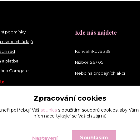
Kde nás najdete
ní podmínky
 osobních údajů
ční řád
Konvalinková 339
 a platba
Nižbor, 267 05
brána Comgate
Nebo na prodejních
akcí
Zpracování cookies
tneři potřebují Váš
souhlas
s použitím souborů cookies, aby Vám
informace týkající se Vašich zájmů.
Souhlasím
Nastavení