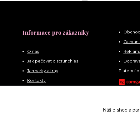
Informace pro zákazníky
Obchod
Ochrana
O nás
Reklama
Jak pečovat o scrunchies
Doprava
Jarmarky a trhy
Platební 
Kontakty
Náš e-shop a par