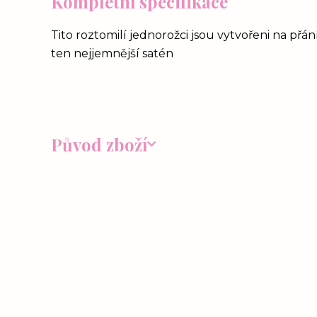
Kompletní specifikace
Tito roztomilí jednorožci jsou vytvořeni na přá
ten nejjemnější satén
Původ zboží