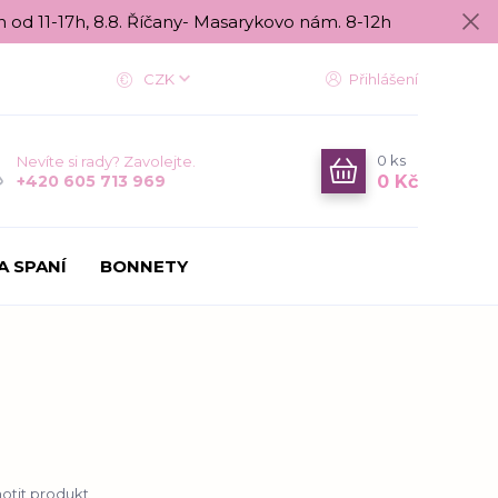
n od 11-17h, 8.8. Říčany- Masarykovo nám. 8-12h
CZK
Přihlášení
0
ks
Nevíte si rady? Zavolejte.
0 Kč
+420 605 713 969
A SPANÍ
BONNETY
tit produkt