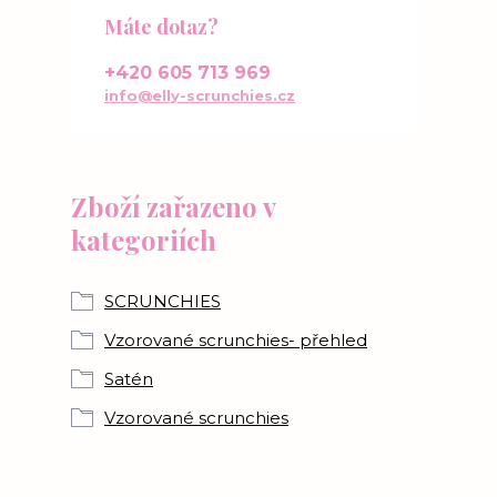
Máte dotaz?
+420 605 713 969
info@elly-scrunchies.cz
Zboží zařazeno v
kategoriích
SCRUNCHIES
Vzorované scrunchies- přehled
Satén
Vzorované scrunchies