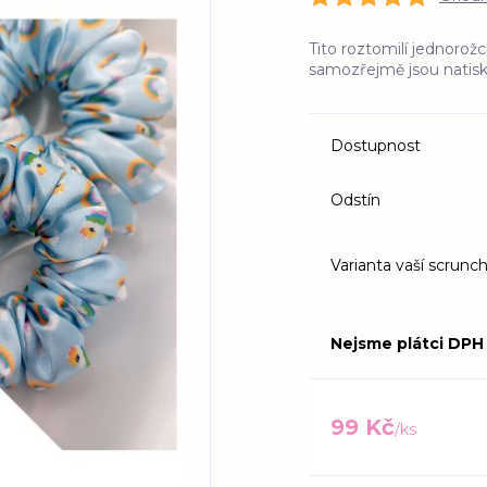
Tito roztomilí jednorožc
samozřejmě jsou natisk
Dostupnost
Odstín
Varianta vaší scrunch
Nejsme plátci DPH
99 Kč
/
ks