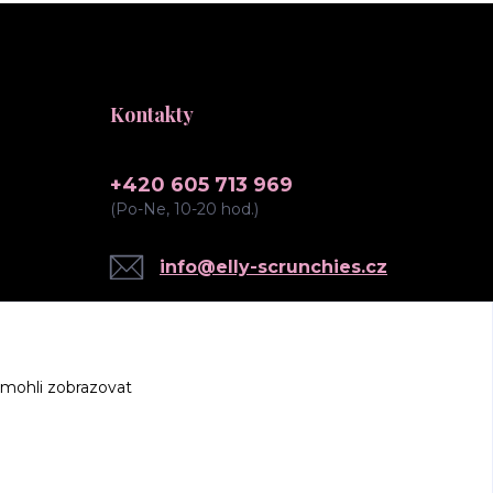
Kontakty
+420 605 713 969
(Po-Ne, 10-20 hod.)
info@elly-scrunchies.cz
 mohli zobrazovat