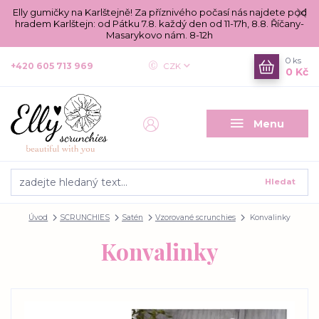
Elly gumičky na Karlštejně! Za příznivého počasí nás najdete pod
hradem Karlštejn: od Pátku 7.8. každý den od 11-17h, 8.8. Říčany-
Masarykovo nám. 8-12h
0
ks
+420 605 713 969
CZK
0 Kč
Menu
Hledat
Úvod
SCRUNCHIES
Satén
Vzorované scrunchies
Konvalinky
Konvalinky