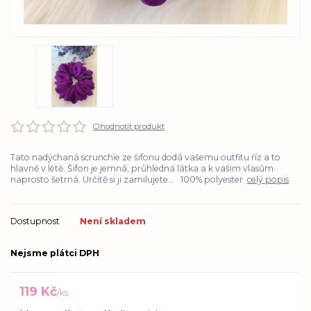
Ohodnotit produkt
Tato nadýchaná scrunchie ze šifonu dodá vašemu outfitu říz a to
hlavně v létě. Šifon je jemná, průhledná látka a k vašim vlasům
naprosto šetrná. Určitě si ji zamilujete... 100% polyester
celý popis
Dostupnost
Není skladem
Nejsme plátci DPH
119 Kč
/
ks