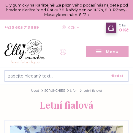
Elly gumičky na Karlštejně! Za příznivého počasí nás najdete pod
hradem Karlštejn: od Pátku 7.8. každý den od 11-17h, 8.8. Říčany-
Masarykovo nám. 8-12h
0
ks
+420 605 713 969
CZK
0 Kč
Menu
Hledat
Úvod
SCRUNCHIES
Šifon
Letní fialová
Letní fialová