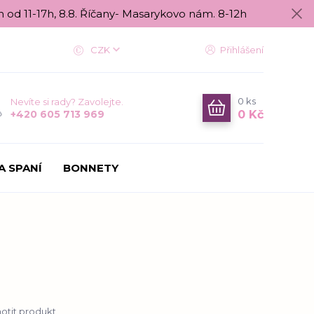
n od 11-17h, 8.8. Říčany- Masarykovo nám. 8-12h
CZK
Přihlášení
0
ks
Nevíte si rady? Zavolejte.
0 Kč
+420 605 713 969
A SPANÍ
BONNETY
tit produkt