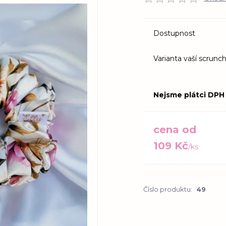
Dostupnost
Varianta vaší scrunch
Nejsme plátci DPH
cena od
109 Kč
/
ks
Číslo produktu:
49