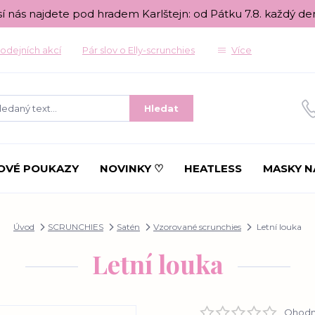
sí nás najdete pod hradem Karlštejn: od Pátku 7.8. každý de
odejních akcí
Pár slov o Elly-scrunchies
Více
Hledat
OVÉ POUKAZY
NOVINKY ♡
HEATLESS
MASKY N
Úvod
SCRUNCHIES
Satén
Vzorované scrunchies
Letní louka
Letní louka
Ohodno