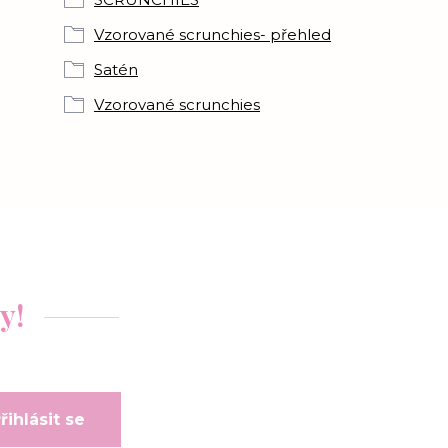
Vzorované scrunchies- přehled
Satén
Vzorované scrunchies
y!
řihlásit se