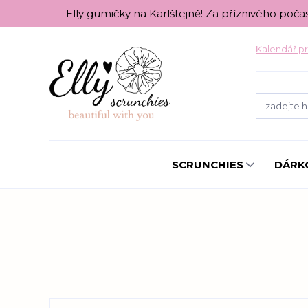
Elly gumičky na Karlštejně! Za příznivého poča
Kalendář pr
SCRUNCHIES
DÁRK