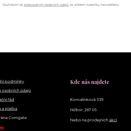
Souhlasím se
zpracováním osobních údajů
za účelem rozesílky newsletteru.
Kde nás najdete
ní podmínky
 osobních údajů
ční řád
Konvalinková 339
 a platba
Nižbor, 267 05
brána Comgate
Nebo na prodejních
akcí