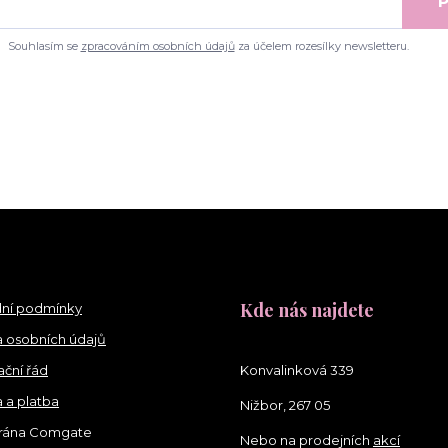
P
Souhlasím se
zpracováním osobních údajů
za účelem rozesílky newsletteru.
Kde nás najdete
ní podmínky
 osobních údajů
ční řád
Konvalinková 339
 a platba
Nižbor, 267 05
brána Comgate
Nebo na prodejních
akcí