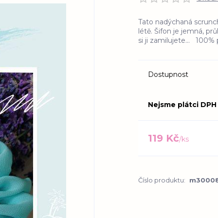
Tato nadýchaná scrunchi
létě. Šifon je jemná, pr
si ji zamilujete... 100
Dostupnost
Nejsme plátci DPH
119 Kč
/
ks
Číslo produktu:
m3000