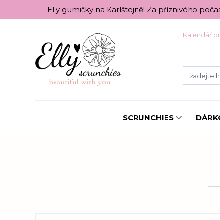
Elly gumičky na Karlštejně! Za příznivého poča
Kalendář pr
SCRUNCHIES
DÁRK