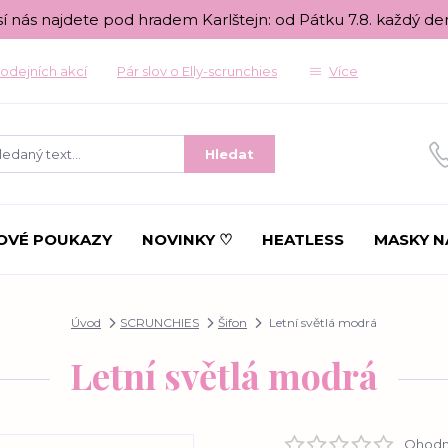
sí nás najdete pod hradem Karlštejn: od Pátku 7.8. každý de
odejních akcí
Pár slov o Elly-scrunchies
Více
Hledat
OVÉ POUKAZY
NOVINKY ♡
HEATLESS
MASKY N
Úvod
SCRUNCHIES
Šifon
Letní světlá modrá
Letní světlá modrá
Ohodno