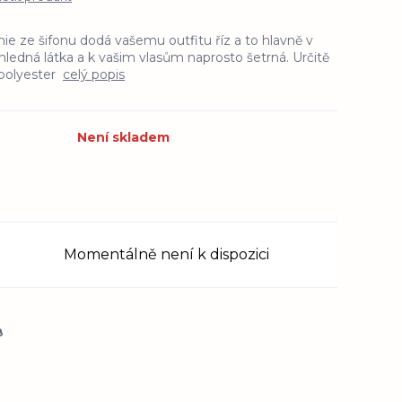
e ze šifonu dodá vašemu outfitu říz a to hlavně v
ůhledná látka a k vašim vlasům naprosto šetrná. Určitě
% polyester
celý popis
Není skladem
Momentálně není k dispozici
8