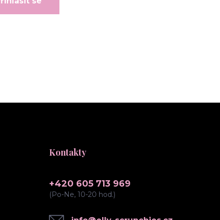
řihlásit se
Kontakty
+420 605 713 969
(Po-Ne, 10-20 hod.)