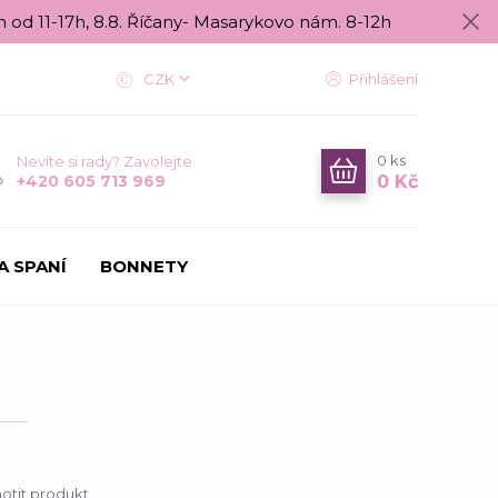
n od 11-17h, 8.8. Říčany- Masarykovo nám. 8-12h
CZK
Přihlášení
0
ks
Nevíte si rady? Zavolejte.
0 Kč
+420 605 713 969
A SPANÍ
BONNETY
tit produkt