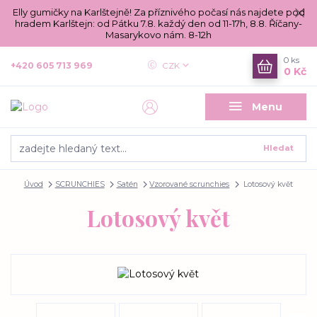
Elly gumičky na Karlštejně! Za příznivého počasí nás najdete pod
hradem Karlštejn: od Pátku 7.8. každý den od 11-17h, 8.8. Říčany-
Masarykovo nám. 8-12h
0
ks
+420 605 713 969
CZK
0 Kč
Menu
Hledat
Úvod
SCRUNCHIES
Satén
Vzorované scrunchies
Lotosový květ
Lotosový květ