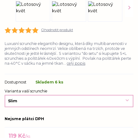
Ohodnotit produkt
Luxusní scrunchie elegantího designu, která díky multibarvenosti v
jemných odstínech neomrzí. Velice oblíbená na trzích, protože ve
skutečnosti je ještě krásnější.. S variantou "do setu" si kupujete S+L
scrunchies a polštářek 40x40cm s výplní. Povlak na polštářek perte
na 40°C v sáčku na jemné tkan...
celý popis
Dostupnost
Skladem 6 ks
Varianta vaší scrunchie
Nejsme plátci DPH
119 Kč
/
ks