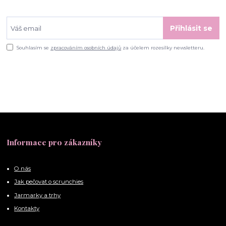
Přihlásit se
Souhlasím se
zpracováním osobních údajů
za účelem rozesílky newsletteru.
Informace pro zákazníky
O nás
Jak pečovat o scrunchies
Jarmarky a trhy
Kontakty