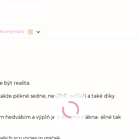
Komentáře
1
 být realita.
takže pěkně sedne, nesjíždí, netlačí a také díky
m hedvábím a výplň je z dutého vlákna- silné tak
 našich scruncies gumiček.