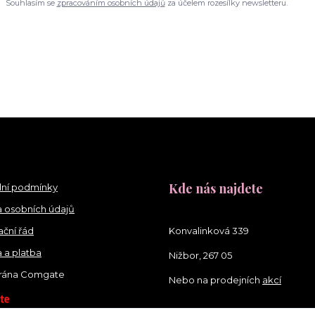
Souhlasím se
zpracováním osobních údajů
za účelem rozesílky newsletteru.
Kde nás najdete
ní podmínky
 osobních údajů
ční řád
Konvalinková 339
 a platba
Nižbor, 267 05
brána Comgate
Nebo na prodejních
akcí