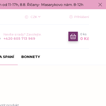
n od 11-17h, 8.8. Říčany- Masarykovo nám. 8-12h
CZK
Přihlášení
0
ks
Nevíte si rady? Zavolejte.
0 Kč
+420 605 713 969
A SPANÍ
BONNETY
tit produkt