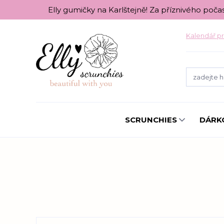
Elly gumičky na Karlštejně! Za příznivého poča
Kalendář pr
SCRUNCHIES
DÁRK