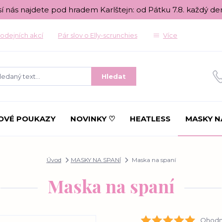
sí nás najdete pod hradem Karlštejn: od Pátku 7.8. každý de
odejních akcí
Pár slov o Elly-scrunchies
Více
Hledat
OVÉ POUKAZY
NOVINKY ♡
HEATLESS
MASKY N
Úvod
MASKY NA SPANÍ
Maska na spaní
Maska na spaní
Ohodno