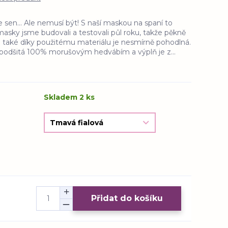
e sen... Ale nemusí být! S naší maskou na spaní to
masky jsme budovali a testovali půl roku, takže pěkně
í a také díky použitému materiálu je nesmírně pohodlná.
e podšitá 100% morušovým hedvábím a výplň je z...
Skladem 2 ks
Přidat do košíku