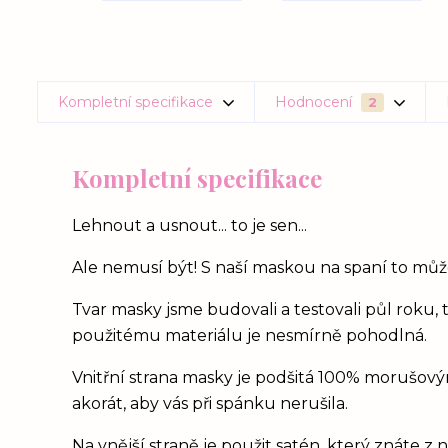
Kompletní specifikace
Hodnocení
2
Kompletní specifikace
Lehnout a usnout... to je sen...
Ale nemusí být! S naší maskou na spaní to může
Tvar masky jsme budovali a testovali půl roku, 
použitému materiálu je nesmírně pohodlná.
Vnitřní strana masky je podšitá 100% morušový
akorát, aby vás při spánku nerušila.
Na vnější straně je použit satén, který znáte z