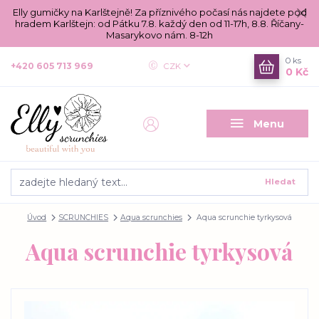
Elly gumičky na Karlštejně! Za příznivého počasí nás najdete pod
hradem Karlštejn: od Pátku 7.8. každý den od 11-17h, 8.8. Říčany-
Masarykovo nám. 8-12h
0
ks
+420 605 713 969
CZK
0 Kč
Menu
Hledat
Úvod
SCRUNCHIES
Aqua scrunchies
Aqua scrunchie tyrkysová
Aqua scrunchie tyrkysová