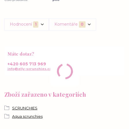
Hodnocení
1
Komentáře
0
Máte dotaz?
+420 605 713 969
info@elly-scrunchies.cz
Zboží zařazeno v kategoriích
SCRUNCHIES
Aqua scrunchies