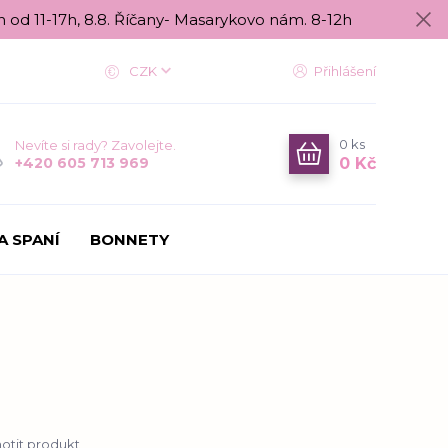
n od 11-17h, 8.8. Říčany- Masarykovo nám. 8-12h
CZK
Přihlášení
0
ks
Nevíte si rady? Zavolejte.
0 Kč
+420 605 713 969
A SPANÍ
BONNETY
tit produkt