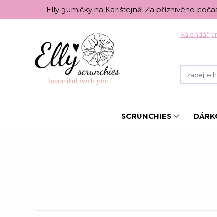
Elly gumičky na Karlštejně! Za příznivého poča
Kalendář pr
SCRUNCHIES
DÁRK