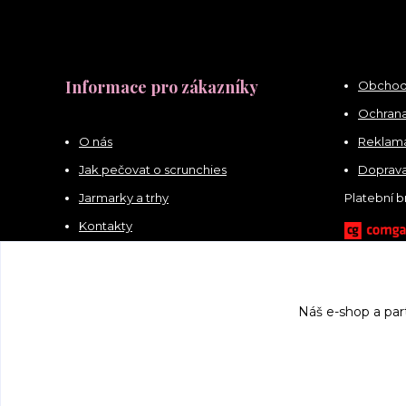
Informace pro zákazníky
Obchod
Ochrana
O nás
Reklama
Jak pečovat o scrunchies
Doprava
Jarmarky a trhy
Platební 
Kontakty
Náš e-shop a par