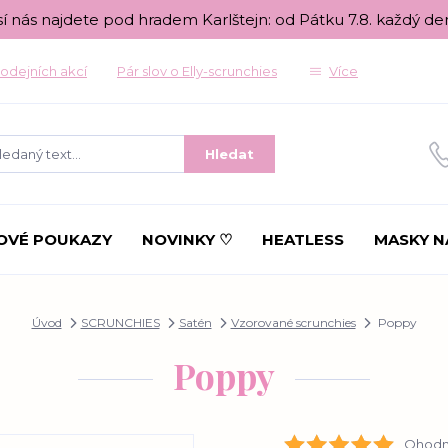
sí nás najdete pod hradem Karlštejn: od Pátku 7.8. každý de
odejních akcí
Pár slov o Elly-scrunchies
Více
Hledat
OVÉ POUKAZY
NOVINKY ♡
HEATLESS
MASKY N
Úvod
SCRUNCHIES
Satén
Vzorované scrunchies
Poppy
Poppy
Ohodno