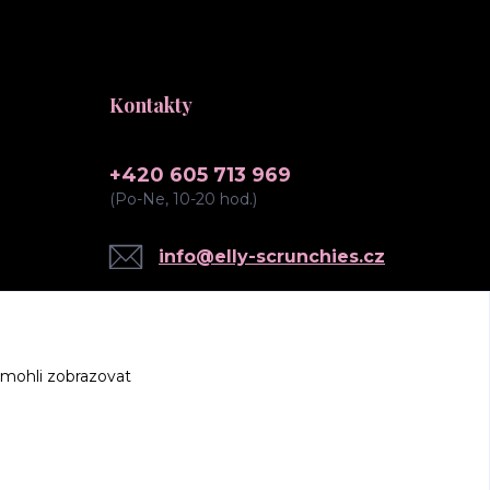
Kontakty
+420 605 713 969
(Po-Ne, 10-20 hod.)
info@elly-scrunchies.cz
 mohli zobrazovat