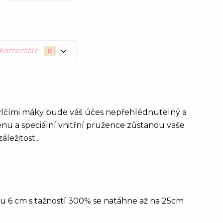
Komentáře
0
vlčími máky bude váš účes nepřehlédnutelný a
ténu a speciální vnitřní pružence zůstanou vaše
ležitost...
idu 6 cm s tažností 300% se natáhne až na 25cm