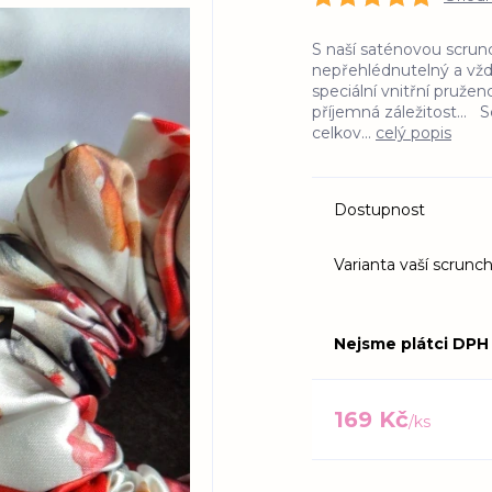
S naší saténovou scrun
nepřehlédnutelný a vždy
speciální vnitřní pruže
příjemná záležitost... 
celkov...
celý popis
Dostupnost
Varianta vaší scrunch
Nejsme plátci DPH
169 Kč
/
ks