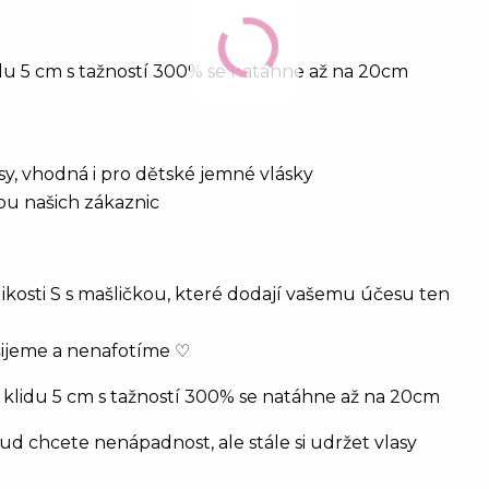
idu 5 cm s tažností 300% se natáhne až na 20cm
vlasy, vhodná i pro dětské jemné vlásky
bou našich zákaznic
ikosti S s mašličkou, které dodají vašemu účesu ten
šijeme a nenafotíme ♡
 klidu 5 cm s tažností 300% se natáhne až na 20cm
d chcete nenápadnost, ale stále si udržet vlasy