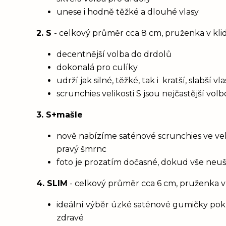
unese i hodně těžké a dlouhé vlasy
2. S
- celkový průměr cca 8 cm, pruženka v kl
decentnější volba do drdolů
dokonalá pro culíky
udrží jak silné, těžké, tak i kratší, slabší 
scrunchies velikosti S jsou nejčastější vol
3. S+mašle
nově nabízíme saténové scrunchies ve vel
pravý šmrnc
foto je prozatím dočasné, dokud vše neu
4. SLIM
- celkový průměr cca 6 cm, pruženka v
ideální výběr úzké saténové gumičky poku
zdravé