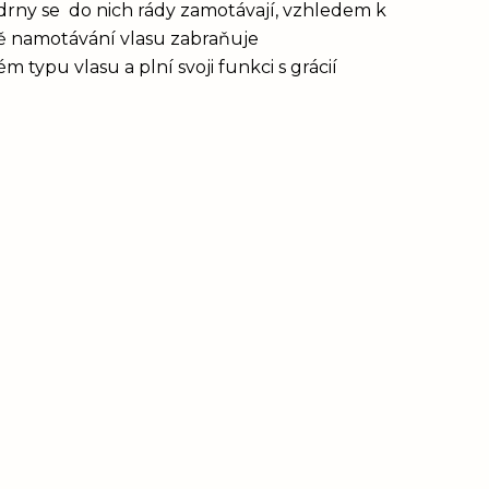
drny se do nich rády zamotávají, vzhledem k
vě namotávání vlasu zabraňuje
 typu vlasu a plní svoji funkci s grácií