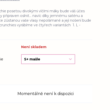
chie posetou divokými vlčími máky bude váš účes
 připraven oslnit... navíc díky jemnému saténu a
nce zůstanou vaše vlasy nepolámané a její nošení bude
Scrunchies vyrábíme ve čtyřech variantách 1. L -
Není skladem
ie
Momentálně není k dispozici