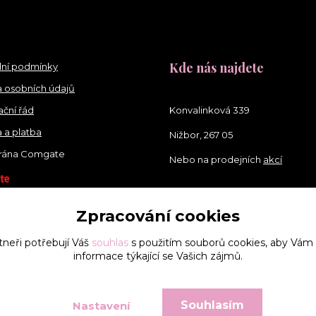
Kde nás najdete
ní podmínky
 osobních údajů
ční řád
Konvalinková 339
 a platba
Nižbor, 267 05
brána Comgate
Nebo na prodejních
akcí
Zpracování cookies
tneři potřebují Váš
souhlas
s použitím souborů cookies, aby Vám
informace týkající se Vašich zájmů.
Souhlasím
Nastavení