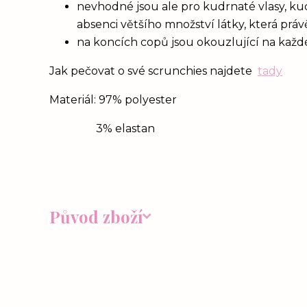
nevhodné jsou ale pro kudrnaté vlasy, ku
absenci většího množství látky, která prá
na koncích copů jsou okouzlující na každém
Jak pečovat o své scrunchies najdete
tady
Materiál: 97% polyester
3% elastan
Původ zboží