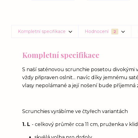
Kompletní specifikace
Hodnocení
2
Kompletní specifikace
S naší saténovou scrunchie posetou divokými 
vždy připraven oslnit... navíc díky jemnému sa
vlasy nepolámané a její nošení bude příjemná zá
Scrunchies vyrábíme ve čtyřech variantách
1. L
- celkový průměr cca 11 cm, pruženka v kl
skvělá volba pro drdoly