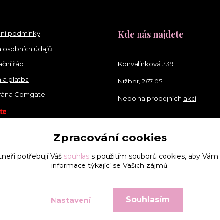
Kde nás najdete
ní podmínky
 osobních údajů
ční řád
Konvalinková 339
 a platba
Nižbor, 267 05
brána Comgate
Nebo na prodejních
akcí
Zpracování cookies
tneři potřebují Váš
souhlas
s použitím souborů cookies, aby Vám
informace týkající se Vašich zájmů.
Souhlasím
Nastavení
Vytvořeno na
Eshop-rychle.cz