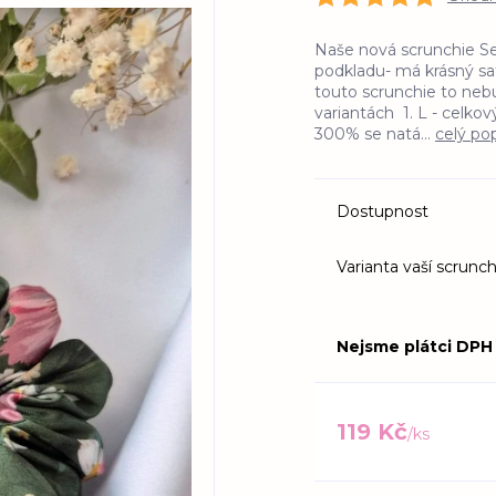
Naše nová scrunchie Se
podkladu- má krásný sa
touto scrunchie to ne
variantách 1. L - celko
300% se natá...
celý po
Dostupnost
Varianta vaší scrunch
Nejsme plátci DPH
119 Kč
/
ks