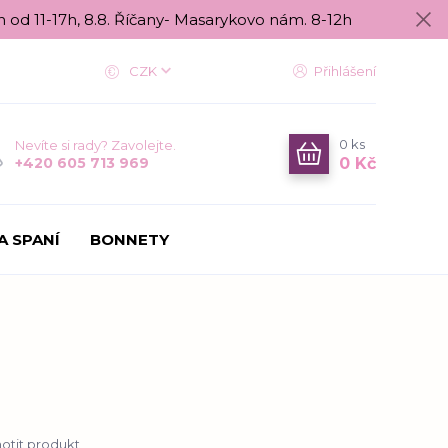
n od 11-17h, 8.8. Říčany- Masarykovo nám. 8-12h
CZK
Přihlášení
0
ks
Nevíte si rady? Zavolejte.
0 Kč
+420 605 713 969
A SPANÍ
BONNETY
tit produkt