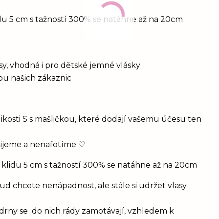
idu 5 cm s tažností 300% se natáhne až na 20cm
vlasy, vhodná i pro dětské jemné vlásky
bou našich zákaznic
ikosti S s mašličkou, které dodají vašemu účesu ten
šijeme a nenafotíme ♡
 klidu 5 cm s tažností 300% se natáhne až na 20cm
d chcete nenápadnost, ale stále si udržet vlasy
drny se do nich rády zamotávají, vzhledem k