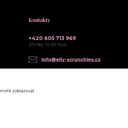
Kontakty
+420 605 713 969
(Po-Ne, 10-20 hod.)
info@elly-scrunchies.cz
 mohli zobrazovat