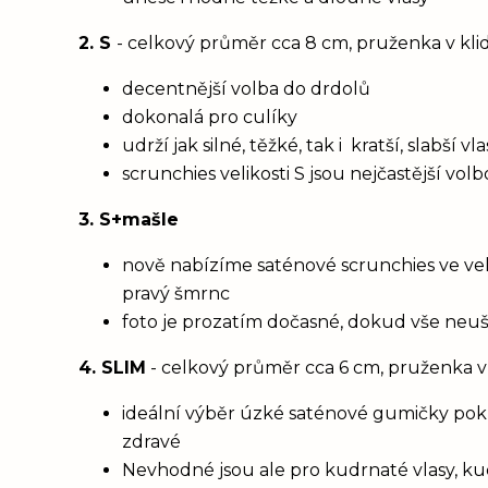
2. S
- celkový průměr cca 8 cm, pruženka v kl
decentnější volba do drdolů
dokonalá pro culíky
udrží jak silné, těžké, tak i kratší, slabší 
scrunchies velikosti S jsou nejčastější vol
3. S+mašle
nově nabízíme saténové scrunchies ve vel
pravý šmrnc
foto je prozatím dočasné, dokud vše neu
4. SLIM
- celkový průměr cca 6 cm, pruženka v
ideální výběr úzké saténové gumičky poku
zdravé
Nevhodné jsou ale pro kudrnaté vlasy, ku