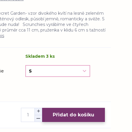
cret Garden- vzor divokého kvítí na lesně zeleném
ténový odlesk, působí jemně, romanticky a svěže. S
bude nuda! Scrunchies vyrábíme ve čtyřech
vý průměr cca 11 cm, pruženka v klidu 6 cm s tažností
pis
Skladem 3 ks
ie
Přidat do košíku