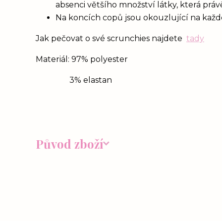
absenci většího množství látky, která prá
Na koncích copů jsou okouzlující na každém
Jak pečovat o své scrunchies najdete
tady
Materiál: 97% polyester
3% elastan
Původ zboží