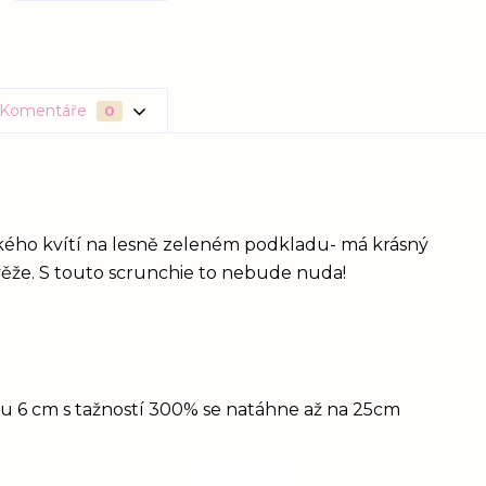
Komentáře
0
kého kvítí na lesně zeleném podkladu- má krásný
věže. S touto scrunchie to nebude nuda!
idu 6 cm s tažností 300% se natáhne až na 25cm