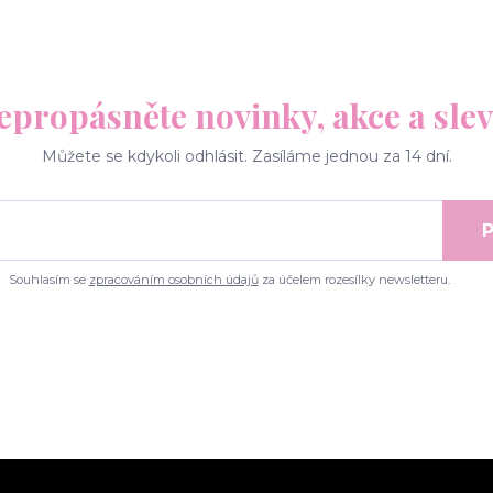
epropásněte novinky, akce a slev
Můžete se kdykoli odhlásit. Zasíláme jednou za 14 dní.
P
Souhlasím se
zpracováním osobních údajů
za účelem rozesílky newsletteru.