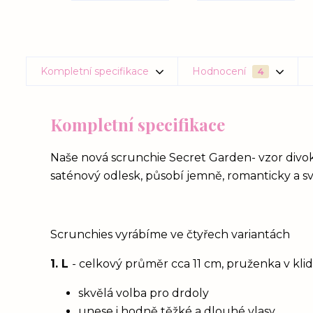
Kompletní specifikace
Hodnocení
4
Kompletní specifikace
Naše nová scrunchie Secret Garden- vzor divo
saténový odlesk, působí jemně, romanticky a s
Scrunchies vyrábíme ve čtyřech variantách
1. L
- celkový průměr cca 11 cm, pruženka v kl
skvělá volba pro drdoly
unese i hodně těžké a dlouhé vlasy