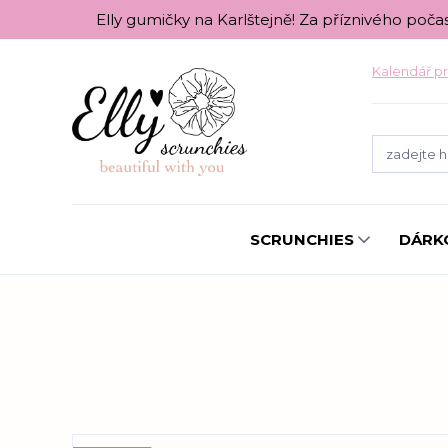
Elly gumičky na Karlštejně! Za příznivého poča
Kalendář pr
SCRUNCHIES
DÁRK