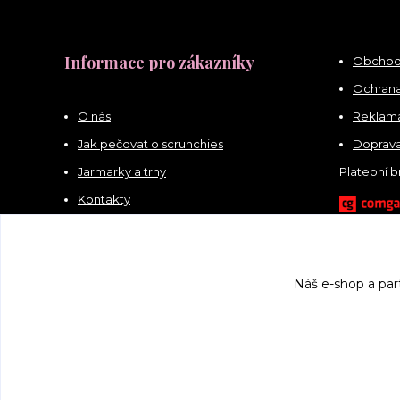
Informace pro zákazníky
Obchod
Ochrana
O nás
Reklama
Jak pečovat o scrunchies
Doprava
Jarmarky a trhy
Platební 
Kontakty
Náš e-shop a par