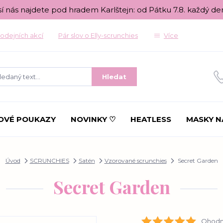
sí nás najdete pod hradem Karlštejn: od Pátku 7.8. každý de
odejních akcí
Pár slov o Elly-scrunchies
Více
Hledat
OVÉ POUKAZY
NOVINKY ♡
HEATLESS
MASKY N
Úvod
SCRUNCHIES
Satén
Vzorované scrunchies
Secret Garden
Secret Garden
Ohodno