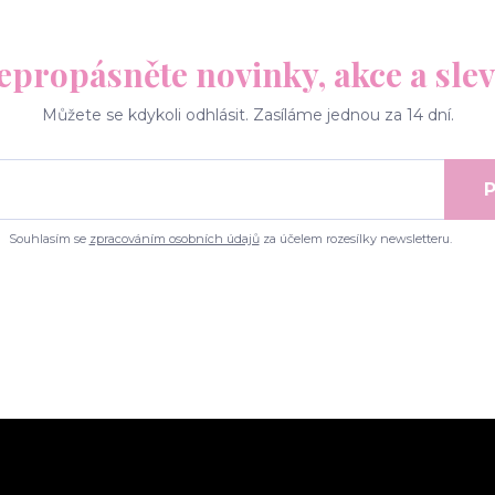
epropásněte novinky, akce a slev
Můžete se kdykoli odhlásit. Zasíláme jednou za 14 dní.
P
Souhlasím se
zpracováním osobních údajů
za účelem rozesílky newsletteru.