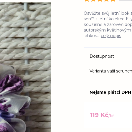
Osvěžte svůj letní look 
sen** z letní kolekce E
kouzelně a zároveň do
autorským květinovým v
lehkos...
celý popis
Dostupnost
Varianta vaší scrunch
Nejsme plátci DPH
119 Kč
/
ks