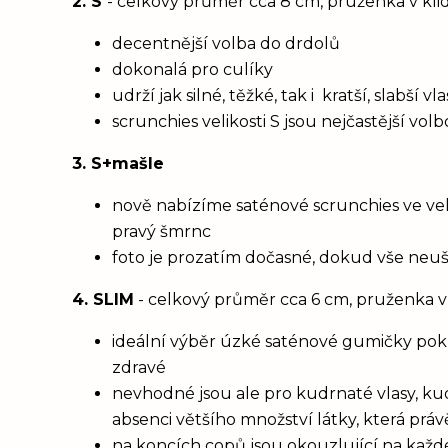
2. S
- celkový průměr cca 8 cm, pruženka v kl
decentnější volba do drdolů
dokonalá pro culíky
udrží jak silné, těžké, tak i kratší, slabší 
scrunchies velikosti S jsou nejčastější vol
3. S+mašle
nově nabízíme saténové scrunchies ve vel
pravý šmrnc
foto je prozatím dočasné, dokud vše neu
4. SLIM
- celkový průměr cca 6 cm, pruženka v
ideální výběr úzké saténové gumičky poku
zdravé
nevhodné jsou ale pro kudrnaté vlasy, ku
absenci většího množství látky, která prá
na koncích copů jsou okouzlující na každém