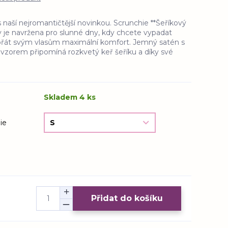
s naší nejromantičtější novinkou. Scrunchie **Šeříkový
lly je navržena pro slunné dny, kdy chcete vypadat
přát svým vlasům maximální komfort. Jemný satén s
zorem připomíná rozkvetý keř šeříku a díky své
Skladem 4 ks
ie
Přidat do košíku