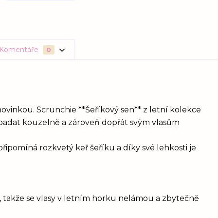
Komentáře
0
 novinkou. Scrunchie **Šeříkový sen** z letní kolekce
vypadat kouzelně a zároveň dopřát svým vlasům
pomíná rozkvetý keř šeříku a díky své lehkosti je
í, takže se vlasy v letním horku nelámou a zbytečně