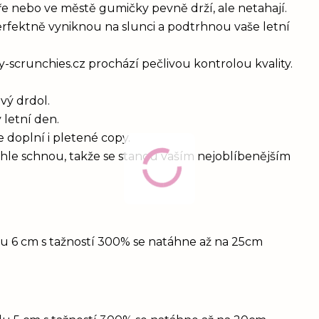
oře nebo ve městě gumičky pevně drží, ale netahají.
erfektně vyniknou na slunci a podtrhnou vaše letní
y-scrunchies.cz prochází pečlivou kontrolou kvality.
vý drdol.
 letní den.
e doplní i pletené copy.
ychle schnou, takže se stanou vaším nejoblíbenějším
idu 6 cm s tažností 300% se natáhne až na 25cm