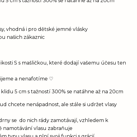
idu 5 cm s tažností 300% se natáhne až na 20cm
vlasy, vhodná i pro dětské jemné vlásky
bou našich zákaznic
ikosti S s mašličkou, které dodají vašemu účesu ten
šijeme a nenafotíme ♡
 klidu 5 cm s tažností 300% se natáhne až na 20cm
d chcete nenápadnost, ale stále si udržet vlasy
drny se do nich rády zamotávají, vzhledem k
vě namotávání vlasu zabraňuje
 typu vlasu a plní svoji funkci s grácií