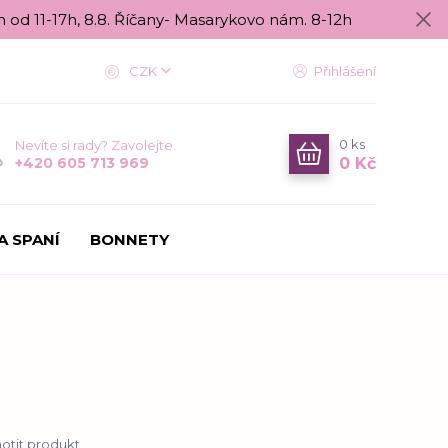
n od 11-17h, 8.8. Říčany- Masarykovo nám. 8-12h
CZK
Přihlášení
0
ks
Nevíte si rady? Zavolejte.
0 Kč
+420 605 713 969
A SPANÍ
BONNETY
tit produkt