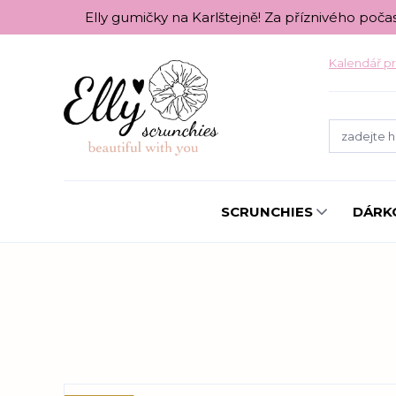
Elly gumičky na Karlštejně! Za příznivého poča
Kalendář pr
SCRUNCHIES
DÁRK