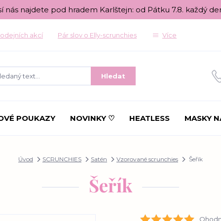
sí nás najdete pod hradem Karlštejn: od Pátku 7.8. každý de
odejních akcí
Pár slov o Elly-scrunchies
Více
Hledat
OVÉ POUKAZY
NOVINKY ♡
HEATLESS
MASKY N
Úvod
SCRUNCHIES
Satén
Vzorované scrunchies
Šeřík
Šeřík
Ohodno