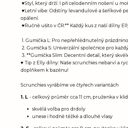
♥Styl, který drží: I při celodenním nošení u m
♥Letní vibe: Odstíny levandulové a šeříkové p
opálení.
♥Ručně ušito v ČR:** Každý kus z naší dílny Ell
1. Gumička L: Pro nepřehlédnutelný prázdnino
2. Gumička S: Univerzální společnice pro každý
3. **Gumička Slim: Decentní detail, který skvěl
♥ Tip z Elly dílny: Naše scrunchies nebarví a r
doplňkem k bazénu!
Scrunchies vyrábíme ve čtyřech variantách
1. L
- celkový průměr cca 11 cm, pruženka v kl
skvělá volba pro drdoly
unese i hodně těžké a dlouhé vlasy