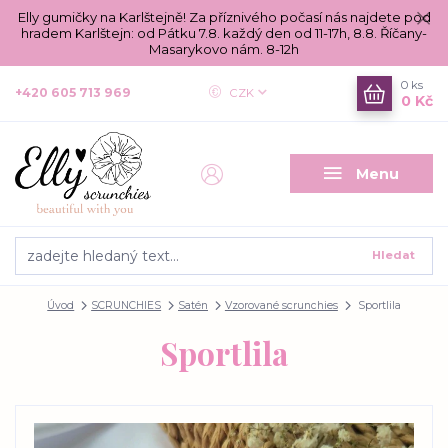
Elly gumičky na Karlštejně! Za příznivého počasí nás najdete pod
hradem Karlštejn: od Pátku 7.8. každý den od 11-17h, 8.8. Říčany-
Masarykovo nám. 8-12h
0
ks
+420 605 713 969
CZK
0 Kč
Menu
Hledat
Úvod
SCRUNCHIES
Satén
Vzorované scrunchies
Sportlila
Sportlila