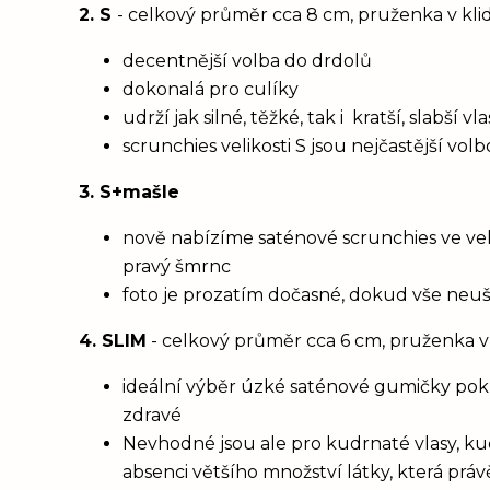
2. S
- celkový průměr cca 8 cm, pruženka v kl
decentnější volba do drdolů
dokonalá pro culíky
udrží jak silné, těžké, tak i kratší, slabší 
scrunchies velikosti S jsou nejčastější vol
3. S+mašle
nově nabízíme saténové scrunchies ve vel
pravý šmrnc
foto je prozatím dočasné, dokud vše neu
4. SLIM
- celkový průměr cca 6 cm, pruženka v
ideální výběr úzké saténové gumičky poku
zdravé
Nevhodné jsou ale pro kudrnaté vlasy, ku
absenci většího množství látky, která prá