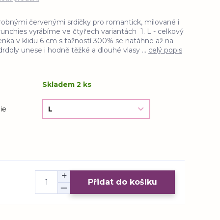
robnými červenými srdíčky pro romantick, milované i
unchies vyrábíme ve čtyřech variantách 1. L - celkový
enka v klidu 6 cm s tažností 300% se natáhne až na
rdoly unese i hodně těžké a dlouhé vlasy ...
celý popis
Skladem 2 ks
ie
Přidat do košíku