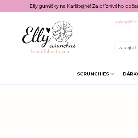
Elly gumičky na Karlštejně! Za příznivého poča
Kalendář pr
SCRUNCHIES
DÁRK