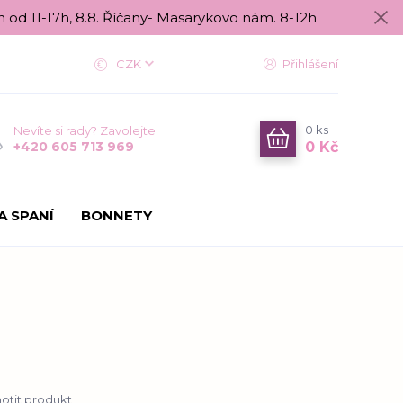
n od 11-17h, 8.8. Říčany- Masarykovo nám. 8-12h
CZK
Přihlášení
0
ks
Nevíte si rady? Zavolejte.
0 Kč
+420 605 713 969
A SPANÍ
BONNETY
tit produkt