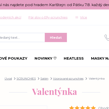
sí nás najdete pod hradem Karlštejn: od Pátku 7.8. každý de
odejních akcí
Pár slov o Elly-scrunchies
Více
Hledat
OVÉ POUKAZY
NOVINKY ♡
HEATLESS
MASKY N
Úvod
SCRUNCHIES
Satén
Vzorované scrunchies
Valentýnka
Valentýnka
Ohodno