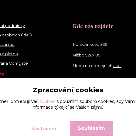
Kde nás najdete
ní podmínky
 osobních údajů
ční řád
Konvalinková 339
 a platba
Nižbor, 267 05
brána Comgate
Nebo na prodejních
akcí
Zpracování cookies
tneři potřebují Váš
souhlas
s použitím souborů cookies, aby Vám
informace týkající se Vašich zájmů.
Souhlasím
Nastavení