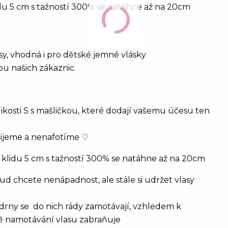
idu 5 cm s tažností 300% se natáhne až na 20cm
vlasy, vhodná i pro dětské jemné vlásky
bou našich zákaznic
ikosti S s mašličkou, které dodají vašemu účesu ten
šijeme a nenafotíme ♡
 klidu 5 cm s tažností 300% se natáhne až na 20cm
d chcete nenápadnost, ale stále si udržet vlasy
drny se do nich rády zamotávají, vzhledem k
vě namotávání vlasu zabraňuje