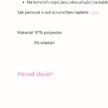
Na koncích copů jsou okouzlující na každém
Jak pečovat o své scrunchies najdete
tady
Materiál: 97% polyester
3% elastan
Původ zboží