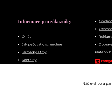
Informace pro zákazníky
Obchod
Ochrana
O nás
Reklama
Jak pečovat o scrunchies
Doprava
Jarmarky a trhy
Platební 
Kontakty
Náš e-shop a par