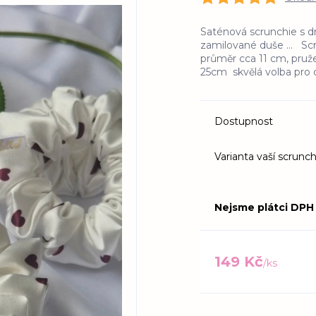
Saténová scrunchie s d
zamilované duše ... Scr
průměr cca 11 cm, pruž
25cm skvělá volba pro d
Dostupnost
Varianta vaší scrunch
Nejsme plátci DPH
149 Kč
/
ks