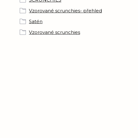
Vzorované scrunchies- přehled
Satén
Vzorované scrunchies