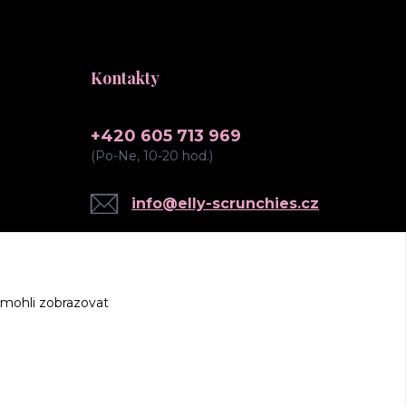
Kontakty
+420 605 713 969
(Po-Ne, 10-20 hod.)
info@elly-scrunchies.cz
 mohli zobrazovat