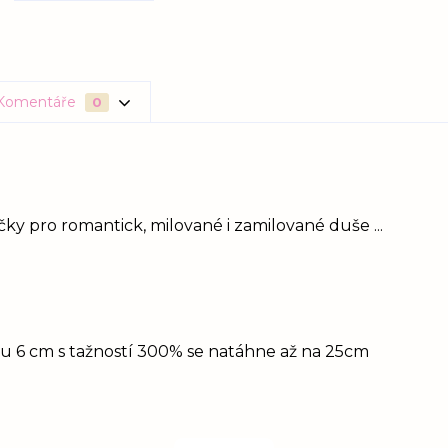
Komentáře
0
y pro romantick, milované i zamilované duše ...
idu 6 cm s tažností 300% se natáhne až na 25cm