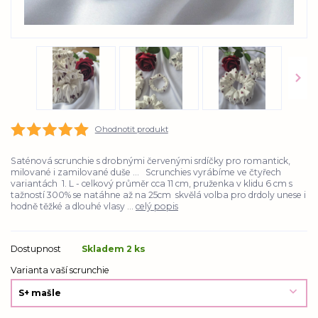
Ohodnotit produkt
Saténová scrunchie s drobnými červenými srdíčky pro romantick,
milované i zamilované duše ... Scrunchies vyrábíme ve čtyřech
variantách 1. L - celkový průměr cca 11 cm, pruženka v klidu 6 cm s
tažností 300% se natáhne až na 25cm skvělá volba pro drdoly unese i
hodně těžké a dlouhé vlasy ...
celý popis
Dostupnost
Skladem 2 ks
Varianta vaší scrunchie