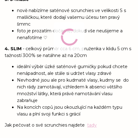
nově nabízíme saténové scrunchies ve velikosti S s
mašličkou, které dodají vašemu účesu ten pravý
šmrnc
foto je prozatím dočasné, dokud vše neušijeme a
nenafotíme ♡
4. SLIM
- celkový průměr cca 6 cm, pruženka v klidu 5 cm s
tažností 300% se natáhne až na 20cm
ideální výběr úzké saténové gumičky pokud chcete
nenápadnost, ale stále si udržet vlasy zdravé
Nevhodné jsou ale pro kudrnaté vlasy, kudrny se do
nich rády zamotávají, vzhledem k absenci většího
množství látky, která právě namotávání vlasu
zabraňuje
Na koncích copů jsou okouzlující na každém typu
vlasu a plní svoji funkci s grácií
Jak pečovat o své scrunchies najdete
tady