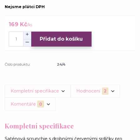
Nejsme plátci DPH
169 Kč
/
ks
Přidat do košíku
Číslo produktu:
24/4
Kompletní specifikace
Hodnocení
2
Komentáře
0
Kompletní specifikace
Saténová scrunchie s drobnými červenými srdíčky pro