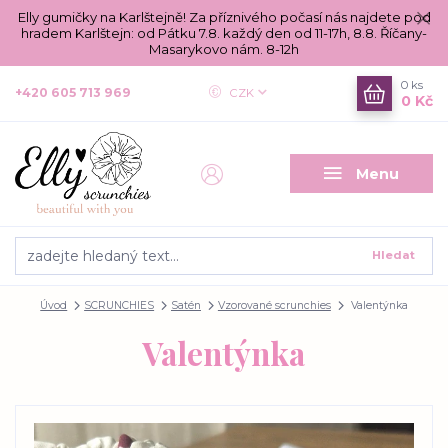
Elly gumičky na Karlštejně! Za příznivého počasí nás najdete pod
hradem Karlštejn: od Pátku 7.8. každý den od 11-17h, 8.8. Říčany-
Masarykovo nám. 8-12h
0
ks
+420 605 713 969
CZK
0 Kč
Menu
Hledat
Úvod
SCRUNCHIES
Satén
Vzorované scrunchies
Valentýnka
Valentýnka