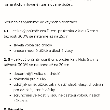
romantick, milované i zamilované duše ...
Scrunchies vyrábíme ve čtyřech variantách
1. L
- celkový průměr cca 11 cm, pruženka v klidu 6 cm s
tažností 300% se natáhne až na 25cm
skvělá volba pro drdoly
unese i hodně těžké a dlouhé vlasy
2. S
- celkový průměr cca 8 cm, pruženka v klidu 5 cm s
tažností 300% se natáhne až na 20cm
decentnější volba do drdolů
dokonalá pro culíky
udrží jak silné, těžké, tak i kratší, slabší vlasy, vhodná i
pro dětské jemné vlásky
scrunchies velikosti S jsou nejčastější volbou našich
zákaznic
3. S+mašle