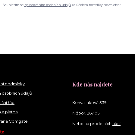
Souhlasím se
zpracováním osobních údajů
za účelem rozesílky newsletteru.
Kde nás najdete
ní podmínky
 osobních údajů
ční řád
Konvalinková 339
 a platba
Nižbor, 267 05
brána Comgate
Nebo na prodejních
akcí