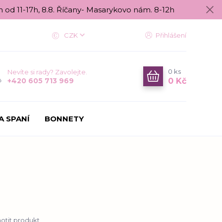
n od 11-17h, 8.8. Říčany- Masarykovo nám. 8-12h
CZK
Přihlášení
0
ks
Nevíte si rady? Zavolejte.
0 Kč
+420 605 713 969
A SPANÍ
BONNETY
tit produkt