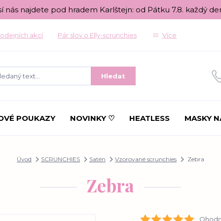
sí nás najdete pod hradem Karlštejn: od Pátku 7.8. každý de
odejních akcí
Pár slov o Elly-scrunchies
Více
Hledat
OVÉ POUKAZY
NOVINKY ♡
HEATLESS
MASKY N
Úvod
SCRUNCHIES
Satén
Vzorované scrunchies
Zebra
Zebra
Ohodno