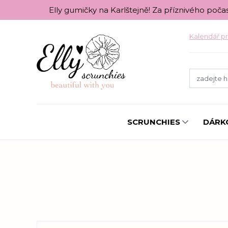
Elly gumičky na Karlštejně! Za příznivého poča
Kalendář pr
SCRUNCHIES
DÁRK