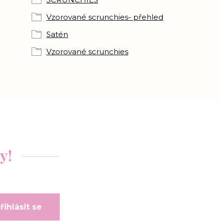
Vzorované scrunchies- přehled
Satén
Vzorované scrunchies
y!
řihlásit se