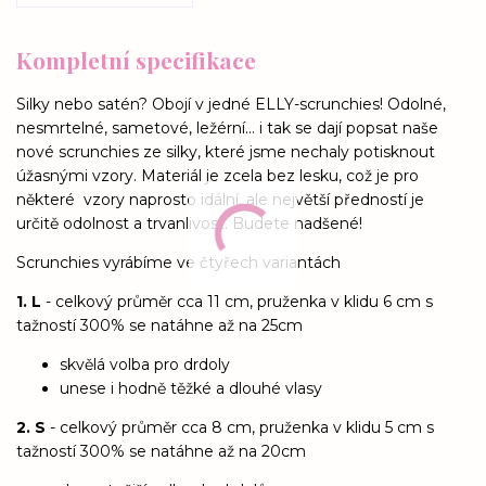
Kompletní specifikace
Silky nebo satén? Obojí v jedné ELLY-scrunchies! Odolné,
nesmrtelné, sametové, ležérní... i tak se dají popsat naše
nové scrunchies ze silky, které jsme nechaly potisknout
úžasnými vzory. Materiál je zcela bez lesku, což je pro
některé vzory naprosto idální, ale největší předností je
určitě odolnost a trvanlivost. Budete nadšené!
Scrunchies vyrábíme ve čtyřech variantách
1. L
- celkový průměr cca 11 cm, pruženka v klidu 6 cm s
tažností 300% se natáhne až na 25cm
skvělá volba pro drdoly
unese i hodně těžké a dlouhé vlasy
2. S
- celkový průměr cca 8 cm, pruženka v klidu 5 cm s
tažností 300% se natáhne až na 20cm