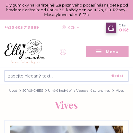
Elly gumičky na Karlštejně! Za příznivého počasí nás najdete pod
hradem Karlštejn: od Pátku 7.8. každý den od 11-17h, 8.8. Říčany-
Masarykovo nám. 8-12h
0
ks
+420 605 713 969
CZK
0 Kč
Menu
Hledat
Úvod
SCRUNCHIES
Umělé hedvábí
Vzorované scrunchies
Vives
Vives