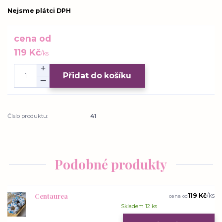
Nejsme plátci DPH
cena od
119 Kč
/
ks
Přidat do košíku
Číslo produktu:
41
Podobné produkty
Centaurea
119 Kč
/
ks
cena od
Skladem 12 ks