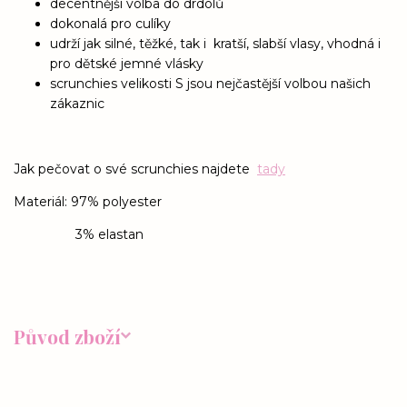
decentnější volba do drdolů
dokonalá pro culíky
udrží jak silné, těžké, tak i kratší, slabší vlasy, vhodná i
pro dětské jemné vlásky
scrunchies velikosti S jsou nejčastější volbou našich
zákaznic
Jak pečovat o své scrunchies najdete
tady
Materiál: 97% polyester
3% elastan
Původ zboží