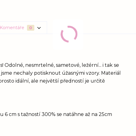
Komentáře
0
! Odolné, nesmrtelné, sametové, ležérní... i tak se
é jsme nechaly potisknout úžasnými vzory. Materiál
rosto idální, ale největší předností je určitě
idu 6 cm s tažností 300% se natáhne až na 25cm