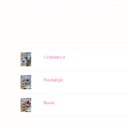
Centaurea
Nostalgie
Rosie