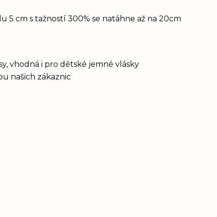
idu 5 cm s tažností 300% se natáhne až na 20cm
vlasy, vhodná i pro dětské jemné vlásky
bou našich zákaznic