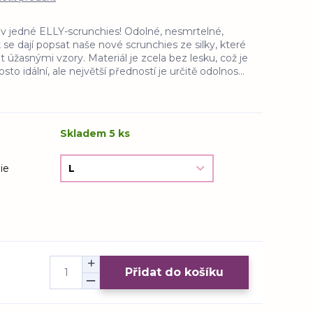
 v jedné ELLY-scrunchies! Odolné, nesmrtelné,
ak se dají popsat naše nové scrunchies ze silky, které
 úžasnými vzory. Materiál je zcela bez lesku, což je
to idální, ale největší předností je určitě odolnos...
Skladem 5 ks
ie
Přidat do košíku