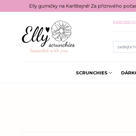
Elly gumičky na Karlštejně! Za příznivého poča
Kalendář pr
SCRUNCHIES
DÁRK