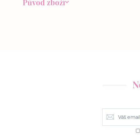
Původ zboží
N