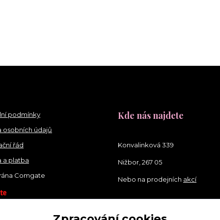
Kde nás najdete
ní podmínky
 osobních údajů
ční řád
Konvalinková 339
 a platba
Nižbor, 267 05
brána Comgate
Nebo na prodejních
akcí
Zpracování cookies