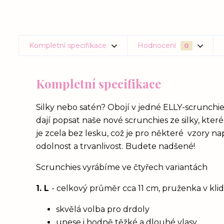
Kompletní specifikace
Hodnocení
0
Kompletní specifikace
Silky nebo satén? Obojí v jedné ELLY-scrunchies
dají popsat naše nové scrunchies ze silky, kter
je zcela bez lesku, což je pro některé vzory nap
odolnost a trvanlivost. Budete nadšené!
Scrunchies vyrábíme ve čtyřech variantách
1. L
- celkový průměr cca 11 cm, pruženka v kl
skvělá volba pro drdoly
unese i hodně těžké a dlouhé vlasy