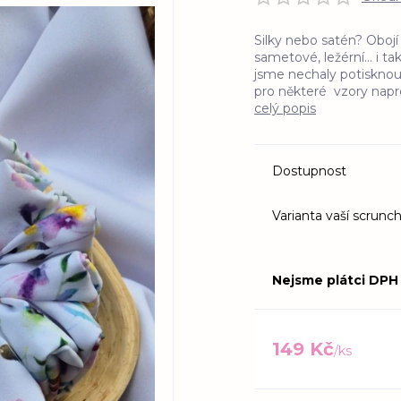
Silky nebo satén? Obojí
sametové, ležérní... i t
jsme nechaly potisknout
pro některé vzory napros
celý popis
Dostupnost
Varianta vaší scrunch
Nejsme plátci DPH
149 Kč
/
ks