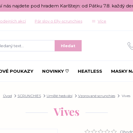
sí nás najdete pod hradem Karlštejn: od Pátku 7.8. každý de
odejních akcí
Pár slov o Elly-scrunchies
Více
Hledat
OVÉ POUKAZY
NOVINKY ♡
HEATLESS
MASKY N
Úvod
SCRUNCHIES
Umělé hedvábí
Vzorované scrunchies
Vives
Vives
Ohodno