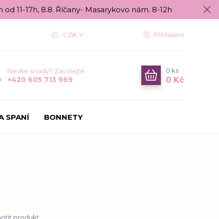
n od 11-17h, 8.8. Říčany- Masarykovo nám. 8-12h
CZK
Přihlášení
0
ks
Nevíte si rady? Zavolejte.
0 Kč
+420 605 713 969
A SPANÍ
BONNETY
tit produkt