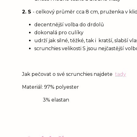
2. S
- celkový průměr cca 8 cm, pruženka v kl
decentnější volba do drdolů
dokonalá pro culíky
udrží jak silné, těžké, tak i kratší, slabší 
scrunchies velikosti S jsou nejčastější vol
Jak pečovat o své scrunchies najdete
tady
Materiál: 97% polyester
3% elastan